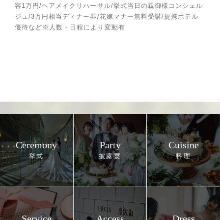
容1万円/ヘアメイクリハーサル/挙式当日の親御様コンシェル
ジュ/3万円相当ディナー券/花嫁マナー無料受講/提携ホテル
優待など※人数・日程により変動有
Ceremony
Party
Cuisine
Service
Access
Dress