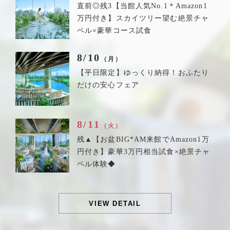
直前◎残3【当館人気No.1＊Amazon1
万円付き】スカイツリー望む絶景チャ
ペル×豪華コース試食
8/10
（月）
【平日限定】ゆっくり納得！おふたり
だけの安心フェア
8/11
（火）
残▲【お盆BIG*AM来館でAmazon1万
円付き】豪華3万円相当試食×絶景チャ
ペル体験◆
VIEW DETAIL