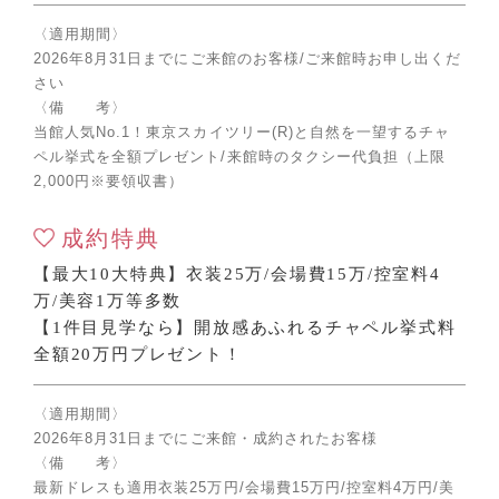
〈適用期間〉
2026年8月31日までにご来館のお客様/ご来館時お申し出くだ
さい
〈備 考〉
当館人気No.1！東京スカイツリー(R)と自然を一望するチャ
ペル挙式を全額プレゼント/来館時のタクシー代負担（上限
2,000円※要領収書）
成約特典
【最大10大特典】衣装25万/会場費15万/控室料4
万/美容1万等多数
【1件目見学なら】開放感あふれるチャペル挙式料
全額20万円プレゼント！
〈適用期間〉
2026年8月31日までにご来館・成約されたお客様
〈備 考〉
最新ドレスも適用衣装25万円/会場費15万円/控室料4万円/美