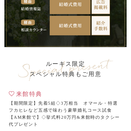
ルーキス限定
スペシャル特典もご用意
来館特典
【期間限定】先着5組◇3万相当 オマール・特選
フカヒレなど五感で味わう豪華婚礼コース試食
【AM来館で】◇挙式料20万円&来館時のタクシー
代プレゼント