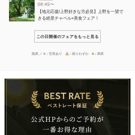
08:45
【地元応援/上野好きな方必見】上野を一望で
きる絶景チャペル×美食フェア！
この日開催のフェアをもっと見る
残席 ／
○
：空席あり
△
：残りわずか
×
：満席