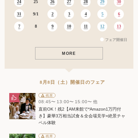
24
26
27
28
29
30
25
31
2
3
4
5
6
9
1
7
9
10
11
12
13
8
フェア開催日
MORE
8月8日（土）開催日のフェア
△
残席
08:45
13:00
15:00
他
直前OK！残2【AM来館で*Amazon1万円付
き】豪華3万相当試食＆全会場見学×絶景チャ
ペル体験
△
残席