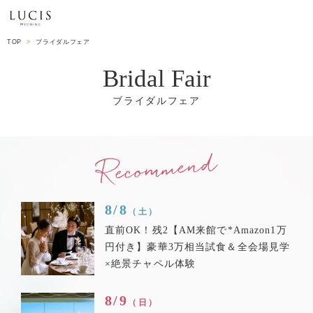
TOP
ブライダルフェア
Bridal Fair
8/8
（土）
直前OK！残2【AM来館で*Amazon1万
円付き】豪華3万相当試食＆全会場見学
×絶景チャペル体験
8/9
（日）