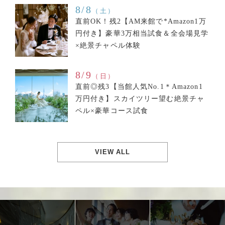
8/8
（土）
直前OK！残2【AM来館で*Amazon1万
円付き】豪華3万相当試食＆全会場見学
×絶景チャペル体験
8/9
（日）
直前◎残3【当館人気No.1＊Amazon1
万円付き】スカイツリー望む絶景チャ
ペル×豪華コース試食
VIEW ALL