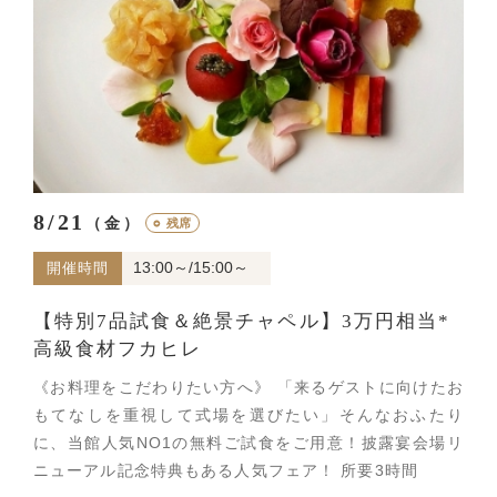
8/21
（金）
○
残席
13:00～/15:00～
開催時間
【特別7品試食＆絶景チャペル】3万円相当*
高級食材フカヒレ
《お料理をこだわりたい方へ》 「来るゲストに向けたお
もてなしを重視して式場を選びたい」そんなおふたり
に、当館人気NO1の無料ご試食をご用意！披露宴会場リ
ニューアル記念特典もある人気フェア！ 所要3時間