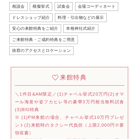
相談会
模擬挙式
試食会
会場コーディネート
ドレスショップ紹介
料理・引出物などの展示
安心の来館特典をご紹介
本格神社式紹介
ご来館特典・ご成約特典をご用意
抜群のアクセスとロケーション
来館特典
＼1件目&AM限定／(1)チャペル挙式20万円(2)オマ
ール海老や姿フカヒレ等の豪華3万円相当無料試食
(3)BIG特典
※ (1)PM来館の場合、チャペル挙式10万円プレゼ
ント(2)来館時のタクシー代負担（上限2,000円※要
領収書）