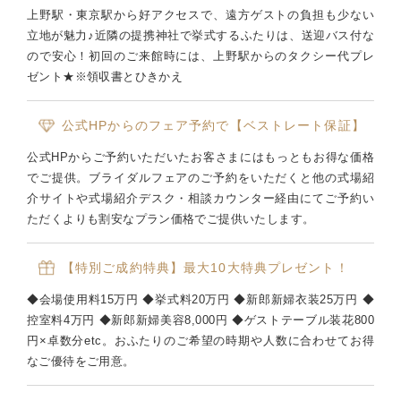
上野駅・東京駅から好アクセスで、遠方ゲストの負担も少ない
立地が魅力♪近隣の提携神社で挙式するふたりは、送迎バス付な
ので安心！初回のご来館時には、上野駅からのタクシー代プレ
ゼント★※領収書とひきかえ
公式HPからのフェア予約で【ベストレート保証】
公式HPからご予約いただいたお客さまにはもっともお得な価格
でご提供。ブライダルフェアのご予約をいただくと他の式場紹
介サイトや式場紹介デスク・相談カウンター経由にてご予約い
ただくよりも割安なプラン価格でご提供いたします。
【特別ご成約特典】最大10大特典プレゼント！
◆会場使用料15万円 ◆挙式料20万円 ◆新郎新婦衣装25万円 ◆
控室料4万円 ◆新郎新婦美容8,000円 ◆ゲストテーブル装花800
円×卓数分etc。おふたりのご希望の時期や人数に合わせてお得
なご優待をご用意。