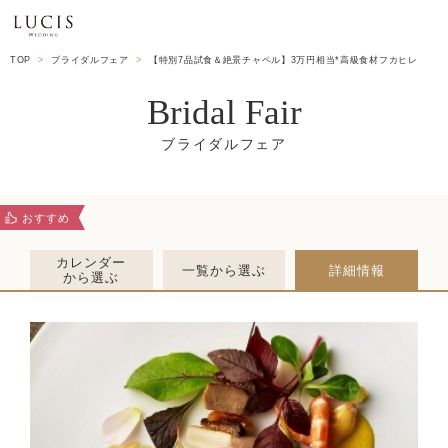
TOP
ブライダルフェア
【特別7品試食＆絶景チャペル】3万円相当*高級食材フカヒレ
Bridal Fair
おすすめ
カレンダー
一覧から選ぶ
詳細情報
から選ぶ