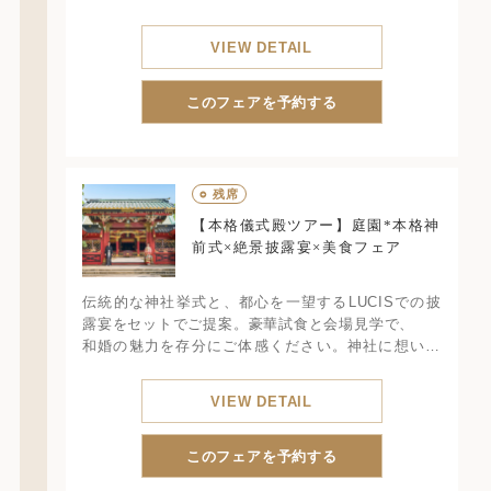
介、色鮮やかなオマール海老やフカヒレなどの豪華
試食付き。
VIEW DETAIL
このフェアを予約する
○
残席
【本格儀式殿ツアー】庭園*本格神
前式×絶景披露宴×美食フェア
伝統的な神社挙式と、都心を一望するLUCISでの披
露宴をセットでご提案。豪華試食と会場見学で、
和婚の魅力を存分にご体感ください。神社に想い出
のあるカップルや親御様も喜ぶ和婚を実現できる大
人気フェア！
VIEW DETAIL
このフェアを予約する