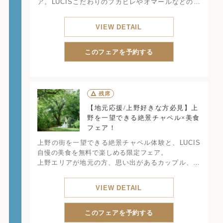
ア。LUCISこだわりのフカヒレやオマールなどの婚
礼料理の試食も楽しめます。さらにトレンドドレス
もご紹介。写真だけではわからない質感やシルエッ
VIEW DETAIL
トも当日イメージと一緒に体感できます。
そして“上がり幅がわかる安心見積もり相談”では、見
積もりで差が出やすいポイントや後から増えがちな
このフェアを予約する
項目を丁寧にご説明。費用面の不安を解消しなが
ら、他会場との違いや自分たちに合う結婚式のイメ
ージが1日で明確になります。
△
残席
【地元応援/上野好きな方必見】上
野を一望できる絶景チャペル×美食
フェア！
上野の街を一望できる絶景チャペル体験と、LUCIS
自慢の美食を無料で楽しめる限定フェア。
上野エリアが地元の方、思い出があるカップル、上
野が好きでよく訪れるおふたりに特におすすめ。
「街とつながる結婚式」をご提案しながら、おふた
VIEW DETAIL
りならではの“上野ストーリー”をしっかり形にしま
す。
このフェアを予約する