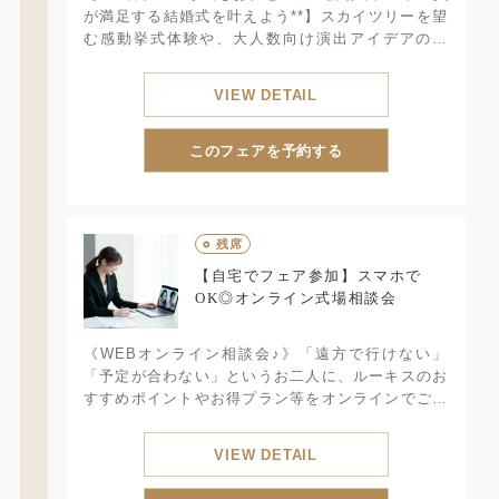
が満足する結婚式を叶えよう**】スカイツリーを望
む感動挙式体験や、大人数向け演出アイデアの紹
介、色鮮やかなオマール海老やフカヒレなどの豪華
試食付き。
VIEW DETAIL
このフェアを予約する
○
残席
【自宅でフェア参加】スマホで
OK◎オンライン式場相談会
《WEBオンライン相談会♪》「遠方で行けない」
「予定が合わない」というお二人に、ルーキスのお
すすめポイントやお得プラン等をオンラインでご案
内！式場見学に足を運ぶのが難しくても諦めない
で！見学前の不安解消にお気軽にご参加ください！
VIEW DETAIL
所要45分