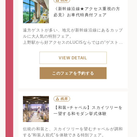
△
残席
《新幹線沿線★アクセス重視の方
必見》お車代特典付フェア
遠方ゲストが多い、地元が新幹線沿線にあるカップ
ルに大人気の特別フェア。
上野駅から好アクセスのLUCISならではの“ゲストが
快適に過ごせる結婚式場”を、チャペル体験・会場見
学・見積り相談を通してしっかり実感できます。
VIEW DETAIL
さらに、ゲストの移動負担を軽減できるお車代特典
付きで、費用面の不安までまとめて解消！
このフェアを予約する
△
残席
【和装×チャペル】スカイツリーを
一望する和モダン挙式体験
伝統の和装と、スカイツリーを望むチャペルが調和
する“和装人前式”を体験できる特別フェア。