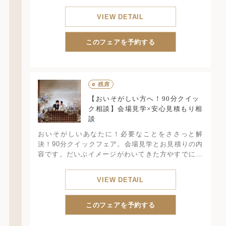
ンや写真スポットを実際に確認しながら、LUCISな
らではの和装が美しく映える結婚式をご紹介しま
VIEW DETAIL
す。
和装でチャペル挙式をしたい方、和と洋の世界観を
ミックスしたいカップルにおすすめ。
このフェアを予約する
○
残席
【おいそがしい方へ！90分クイッ
ク相談】会場見学×安心見積もり相
談
おいそがしいあなたに！必要なことをささっと解
決！90分クイックフェア。会場見学とお見積りの内
容です。だいぶイメージがわいてきた方やすでにブ
ライダルフェアに参加済みのカップル向けのフェア
です。所要時間90分
VIEW DETAIL
このフェアを予約する