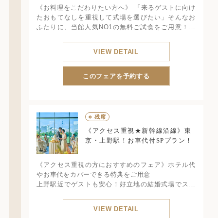
《お料理をこだわりたい方へ》 「来るゲストに向け
たおもてなしを重視して式場を選びたい」そんなお
ふたりに、当館人気NO1の無料ご試食をご用意！披
露宴会場リニューアル記念特典もある人気フェア！
所要3時間
VIEW DETAIL
このフェアを予約する
○
残席
《アクセス重視★新幹線沿線》東
京・上野駅！お車代付SPプラン！
《アクセス重視の方におすすめのフェア》ホテル代
やお車代をカバーできる特典をご用意
上野駅近でゲストも安心！好立地の結婚式場でスカ
イツリーを望むチャペル体験と豪華3万円相当の試食
が楽しめる必見フェア！
VIEW DETAIL