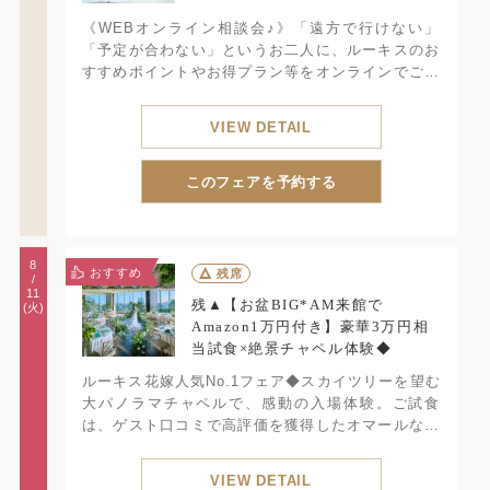
《WEBオンライン相談会♪》「遠方で行けない」
「予定が合わない」というお二人に、ルーキスのお
すすめポイントやお得プラン等をオンラインでご案
内！式場見学に足を運ぶのが難しくても諦めない
で！見学前の不安解消にお気軽にご参加ください！
VIEW DETAIL
所要45分
このフェアを予約する
8
おすすめ
△
残席
/
11
残▲【お盆BIG*AM来館で
(火)
Amazon1万円付き】豪華3万円相
当試食×絶景チャペル体験◆
ルーキス花嫁人気No.1フェア◆スカイツリーを望む
大パノラマチャペルで、感動の入場体験。ご試食
は、ゲスト口コミで高評価を獲得したオマールなど
豪華3万円コースを無料でご提供。初見学でも安心の
見積もり相談、日程や予算シミュレーションまで丁
VIEW DETAIL