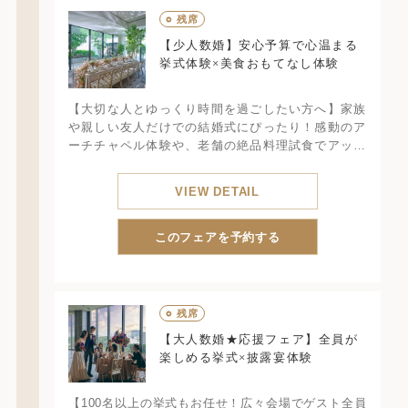
○
残席
【少人数婚】安心予算で心温まる
挙式体験×美食おもてなし体験
【大切な人とゆっくり時間を過ごしたい方へ】家族
や親しい友人だけでの結婚式にぴったり！感動のア
ーチチャペル体験や、老舗の絶品料理試食でアット
ホームな時間の中で美味しい料理で忘れられない1日
をご提案します
VIEW DETAIL
このフェアを予約する
○
残席
【大人数婚★応援フェア】全員が
楽しめる挙式×披露宴体験
【100名以上の挙式もお任せ！広々会場でゲスト全員