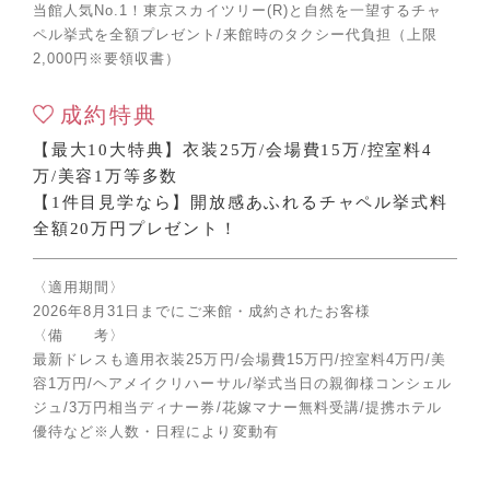
当館人気No.1！東京スカイツリー(R)と自然を一望するチャ
ペル挙式を全額プレゼント/来館時のタクシー代負担（上限
2,000円※要領収書）
成約特典
【最大10大特典】衣装25万/会場費15万/控室料4
万/美容1万等多数
【1件目見学なら】開放感あふれるチャペル挙式料
全額20万円プレゼント！
〈適用期間〉
2026年8月31日までにご来館・成約されたお客様
〈備 考〉
最新ドレスも適用衣装25万円/会場費15万円/控室料4万円/美
容1万円/ヘアメイクリハーサル/挙式当日の親御様コンシェル
ジュ/3万円相当ディナー券/花嫁マナー無料受講/提携ホテル
優待など※人数・日程により変動有