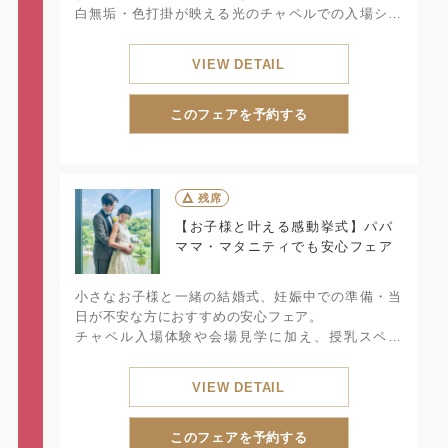
白無垢・色打掛が映える光のチャペルでの入場シー
ンや写真スポットを実際に確認しながら、LUCISな
らではの和装が美しく映える結婚式をご紹介しま
VIEW DETAIL
す。
和装でチャペル挙式をしたい方、和と洋の世界観を
ミックスしたいカップルにおすすめ。
このフェアを予約する
△
残席
【お子様と叶える感動挙式】パパ
ママ・マタニティでも安心フェア
小さなお子様と一緒の結婚式、妊娠中での準備・当
日が不安な方におすすめの安心フェア。
チャペル入場体験や会場見学に加え、授乳スペー
ス・おむつ替え・ベビーカー導線など、家族が安心
して過ごせるポイントを専属プランナーが丁寧にご
VIEW DETAIL
案内します。
最短3ヶ月で結婚式が叶うプランもあり、希望があれ
ばフェア当日から打合せスタートも可能。
このフェアを予約する