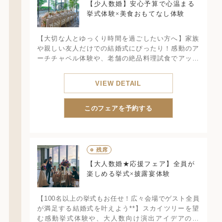
【少人数婚】安心予算で心温まる
挙式体験×美食おもてなし体験
【大切な人とゆっくり時間を過ごしたい方へ】家族
や親しい友人だけでの結婚式にぴったり！感動のア
ーチチャペル体験や、老舗の絶品料理試食でアット
ホームな時間の中で美味しい料理で忘れられない1日
をご提案します
VIEW DETAIL
このフェアを予約する
○
残席
【大人数婚★応援フェア】全員が
楽しめる挙式×披露宴体験
【100名以上の挙式もお任せ！広々会場でゲスト全員
が満足する結婚式を叶えよう**】スカイツリーを望
む感動挙式体験や、大人数向け演出アイデアの紹