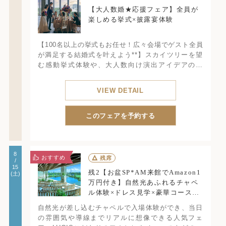
【大人数婚★応援フェア】全員が
楽しめる挙式×披露宴体験
【100名以上の挙式もお任せ！広々会場でゲスト全員
が満足する結婚式を叶えよう**】スカイツリーを望
む感動挙式体験や、大人数向け演出アイデアの紹
介、色鮮やかなオマール海老やフカヒレなどの豪華
試食付き。
VIEW DETAIL
このフェアを予約する
8
おすすめ
△
残席
/
15
残2【お盆SP*AM来館でAmazon1
(土)
万円付き】自然光あふれるチャペ
ル体験×ドレス見学×豪華コース試
食
自然光が差し込むチャペルで入場体験ができ、当日
の雰囲気や導線までリアルに想像できる人気フェ