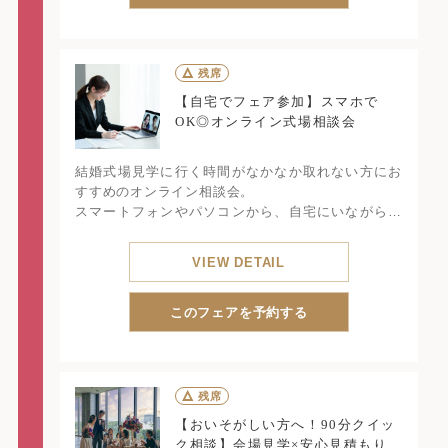
小さなお子様やマタニティでも、安心して準備でき
る結婚式を体感できるフェアです。
△
残席
【自宅でフェア参加】スマホで
OK◎オンライン式場相談会
結婚式場見学に行く時間がなかなか取れない方にお
すすめのオンライン相談会。
スマートフォンやパソコンから、自宅にいながらチ
ャペル・披露宴会場の雰囲気をVRを使用してご案
内。
VIEW DETAIL
さらに、希望人数・日程に合わせた概算見積もりや
プラン内容の説明もオンラインで対応。
「遠方で会場見学が難しい」「忙しくて時間がな
このフェアを予約する
い」そんなカップルでも安心して相談でき、気にな
るポイントをまとめて確認できるフェアです。
△
残席
【おいそがしい方へ！90分クイッ
ク相談】会場見学×安心見積もり