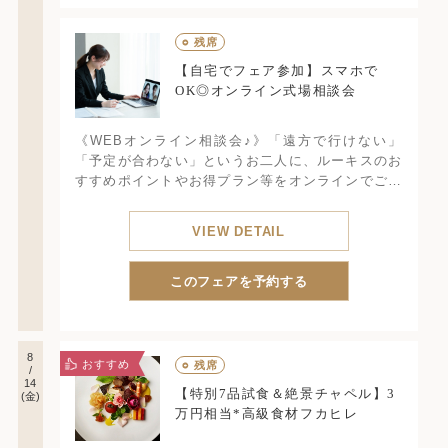
○
残席
【自宅でフェア参加】スマホで
OK◎オンライン式場相談会
《WEBオンライン相談会♪》「遠方で行けない」
「予定が合わない」というお二人に、ルーキスのお
すすめポイントやお得プラン等をオンラインでご案
内！式場見学に足を運ぶのが難しくても諦めない
で！見学前の不安解消にお気軽にご参加ください！
VIEW DETAIL
所要45分
このフェアを予約する
8
おすすめ
○
残席
/
14
【特別7品試食＆絶景チャペル】3
(金)
万円相当*高級食材フカヒレ