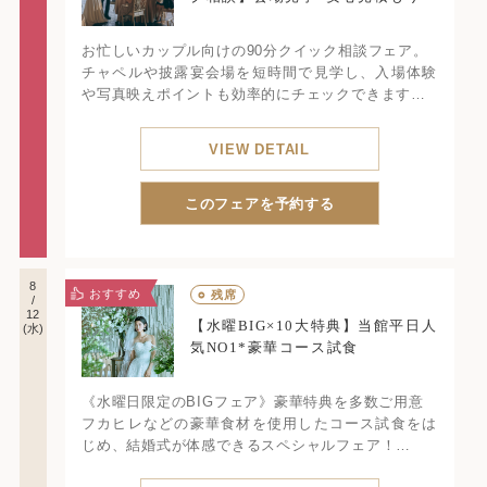
お忙しいカップル向けの90分クイック相談フェア。
チャペルや披露宴会場を短時間で見学し、入場体験
や写真映えポイントも効率的にチェックできます。
さらに、希望人数・日程に合わせた概算見積もりも
その場で作成。衣裳・料理・演出など、必要なポイ
VIEW DETAIL
ントだけを丁寧に相談可能です。
短時間でも結婚式のイメージをしっかり掴め、忙し
い方でも安心して準備を進められるフェアです。
このフェアを予約する
8
おすすめ
○
残席
/
12
【水曜BIG×10大特典】当館平日人
(水)
気NO1*豪華コース試食
《水曜日限定のBIGフェア》豪華特典を多数ご用意
フカヒレなどの豪華食材を使用したコース試食をは
じめ、結婚式が体感できるスペシャルフェア！
イメージ診断＆見積相談など一組一組に合わせて丁