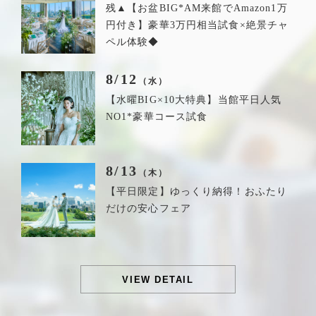
残▲【お盆BIG*AM来館でAmazon1万
円付き】豪華3万円相当試食×絶景チャ
ペル体験◆
8/12
（水）
【水曜BIG×10大特典】当館平日人気
NO1*豪華コース試食
8/13
（木）
【平日限定】ゆっくり納得！おふたり
だけの安心フェア
VIEW DETAIL