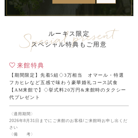
ルーキス限定
スペシャル特典もご用意
来館特典
【期間限定】先着5組◇3万相当 オマール・特選
フカヒレなど五感で味わう豪華婚礼コース試食
【AM来館で】◇挙式料20万円&来館時のタクシー
代プレゼント
〈適用期間〉
2026年8月31日までにご来館のお客様/ご来館時お申し出くだ
さい
〈備 考〉