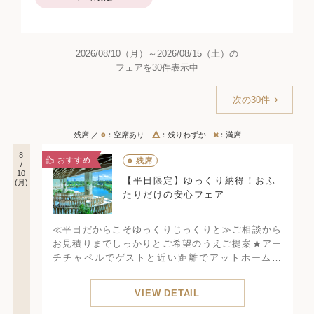
2026/08/10（月）～2026/08/15（土）の
フェアを30件表示中
残席 ／
○
：空席あり
△
：残りわずか
×
：満席
8
おすすめ
○
残席
/
10
【平日限定】ゆっくり納得！おふ
(月)
たりだけの安心フェア
≪平日だからこそゆっくりじっくりと≫ご相談から
お見積りまでしっかりとご希望のうえご提案★アー
チチャペルでゲストと近い距離でアットホーム挙
式。ゲストからの印象◎
VIEW DETAIL