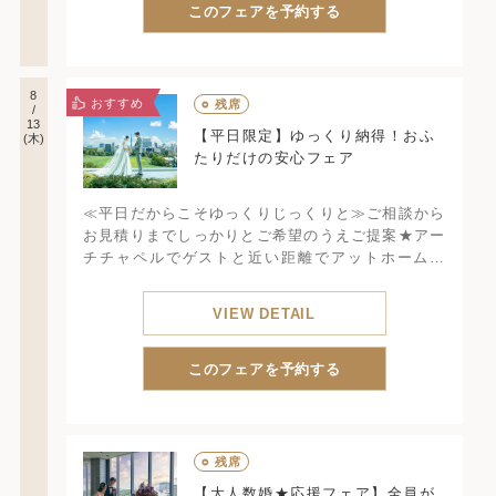
このフェアを予約する
8
おすすめ
○
残席
/
13
【平日限定】ゆっくり納得！おふ
(木)
たりだけの安心フェア
≪平日だからこそゆっくりじっくりと≫ご相談から
お見積りまでしっかりとご希望のうえご提案★アー
チチャペルでゲストと近い距離でアットホーム挙
式。ゲストからの印象◎
VIEW DETAIL
このフェアを予約する
○
残席
【大人数婚★応援フェア】全員が