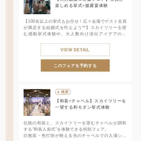
楽しめる挙式×披露宴体験
【100名以上の挙式もお任せ！広々会場でゲスト全員
が満足する結婚式を叶えよう**】スカイツリーを望
む感動挙式体験や、大人数向け演出アイデアの紹
介、色鮮やかなオマール海老やフカヒレなどの豪華
試食付き。
VIEW DETAIL
このフェアを予約する
○
残席
【和装×チャペル】スカイツリーを
一望する和モダン挙式体験
伝統の和装と、スカイツリーを望むチャペルが調和
する“和装人前式”を体験できる特別フェア。
白無垢・色打掛が映える光のチャペルでの入場シー