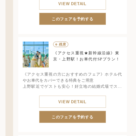
寧にご提案します！披露宴会場リニューアル記念特
VIEW DETAIL
典もある人気フェア！
所要3時間
このフェアを予約する
○
残席
《アクセス重視★新幹線沿線》東
京・上野駅！お車代付SPプラン！
《アクセス重視の方におすすめのフェア》ホテル代
やお車代をカバーできる特典をご用意
上野駅近でゲストも安心！好立地の結婚式場でスカ
イツリーを望むチャペル体験と豪華3万円相当の試食
が楽しめる必見フェア！
VIEW DETAIL
このフェアを予約する