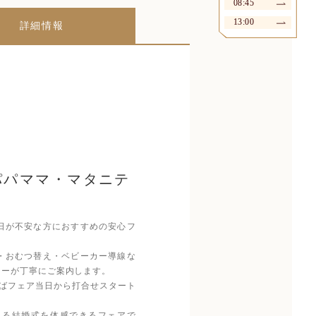
08:45
13:00
詳細情報
パパママ・マタニテ
日が不安な方におすすめの安心フ
・おむつ替え・ベビーカー導線な
ナーが丁寧にご案内します。
ばフェア当日から打合せスタート
きる結婚式を体感できるフェアで