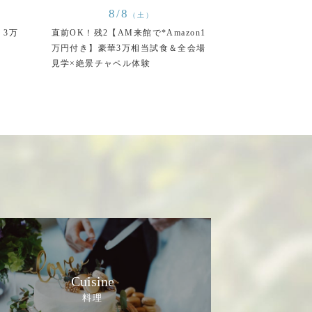
8/8
（土）
】3万
直前OK！残2【AM来館で*Amazon1
万円付き】豪華3万相当試食＆全会場
見学×絶景チャペル体験
Cuisine