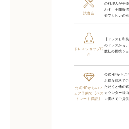
の料理人が手
わず、手間暇
試食会
姿フカヒレの煮
【ドレスも和
のドレスから
ドレスショップ紹
数社の提携ショ
介
公式HPから
お得な価格で
ただくと他の
公式HPからのフ
カウンター経
ェア予約で【ベス
トレート保証】
ン価格でご提