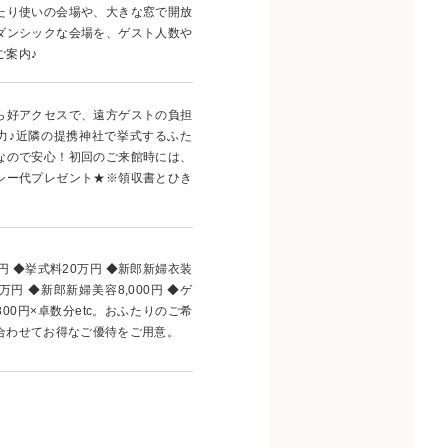
たり使いの会場や、大きな窓で開放
ダンシックな会場を、ゲスト人数や
ご案内♪
ら好アクセスで、遠方ゲストの負担
力♪近隣の提携神社で挙式するふた
なので安心！初回のご来館時には、
シー代プレゼント★※領収書とひき
円 ◆挙式料20万円 ◆新郎新婦衣装
万円 ◆新郎新婦美容8,000円 ◆ゲ
00円×卓数分etc。おふたりのご希
合わせてお得なご優待をご用意。