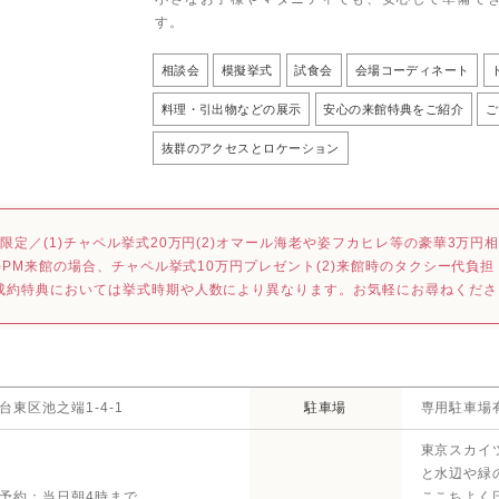
す。
相談会
模擬挙式
試食会
会場コーディネート
料理・引出物などの展示
安心の来館特典をご紹介
ご
抜群のアクセスとロケーション
M限定／(1)チャペル挙式20万円(2)オマール海老や姿フカヒレ等の豪華3万円相当
(1)PM来館の場合、チャペル挙式10万円プレゼント(2)来館時のタクシー代負担
成約特典においては挙式時期や人数により異なります。お気軽にお尋ねくださ
台東区池之端1-4-1
駐車場
専用駐車場
東京スカイ
と水辺や緑
予約：当日朝4時まで
ここちよく