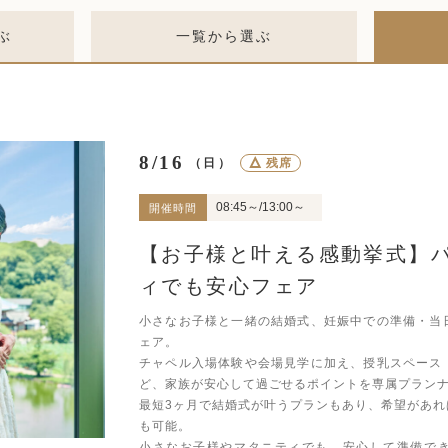
ぶ
一覧から選ぶ
8/16
△
残席
（日）
08:45～/13:00～
開催時間
【お子様と叶える感動挙式】
ィでも安心フェア
小さなお子様と一緒の結婚式、妊娠中での準備・当
ェア。
チャペル入場体験や会場見学に加え、授乳スペース
ど、家族が安心して過ごせるポイントを専属プラン
最短3ヶ月で結婚式が叶うプランもあり、希望があれ
も可能。
小さなお子様やマタニティでも、安心して準備で