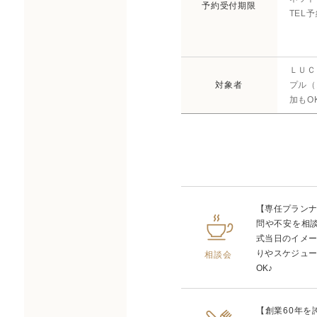
予約受付期限
TEL
ＬＵＣ
対象者
プル（
加もO
【専任プラン
問や不安を相
式当日のイメ
りやスケジュ
相談会
OK♪
【創業60年