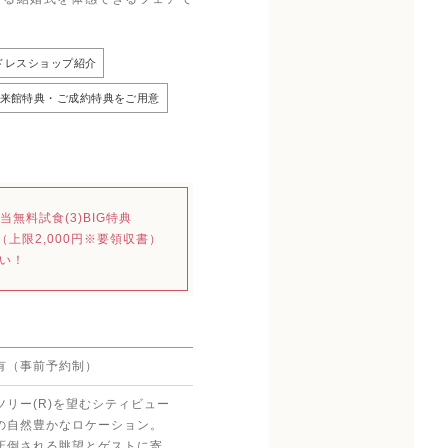
ドレスショップ紹介
来館特典・ご成約特典をご用意
無料試食(3)BIG特典
（上限2,000円※要領収書）
い！
有（事前予約制）
ツリー(R)を望むシティビュー
の自然豊かなロケーション。
圧倒される眺望とゲストに寄