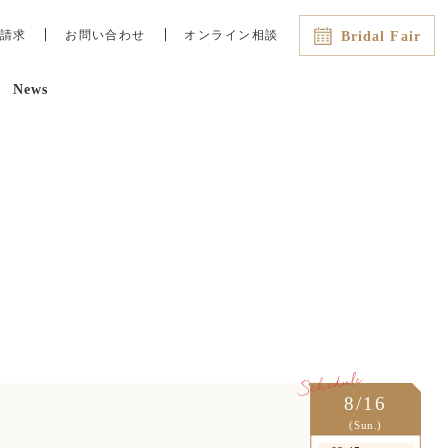
請求
お問い合わせ
オンライン相談
Bridal Fair
News
最新のイチオシフェアはこちら
8/6（木）
13:00
15:00
【平日限定】ゆっくり納得！おふ
たりだけの安心フェア
8/7（金）
13:00
15:00
【特別7品試食＆絶景チャペル】3
万円相当*高級食材フカヒレ
8/16
(Sun.)