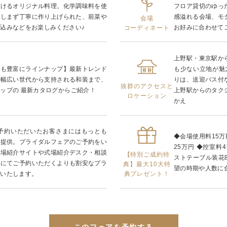
掛けるオリジナル料理。化学調味料を使
フロア貸切のゆっ
惜しまず丁寧に作り上げられた、前菜や
感溢れる会場、モ
会場
込みなどをお楽しみください♪
お好みに合わせて
コーディネート
上野駅・東京駅か
装も豊富にラインナップ】最新トレンド
も少ない立地が魅
、幅広い世代から支持される和装まで、
りは、送迎バス付
抜群のアクセスと
ップの 最新カタログからご紹介！
上野駅からのタク
ロケーション
かえ
ご予約いただいたお客さまにはもっとも
◆会場使用料15万
ご提供。ブライダルフェアのご予約をい
25万円 ◆控室料4
式場紹介サイトや式場紹介デスク・相談
【特別ご成約特
ストテーブル装花8
由にてご予約いただくよりも割安なプラ
典】最大10大特
望の時期や人数に
典プレゼント！
供いたします。