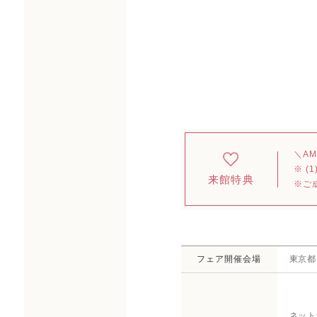
＼A
※ 
来館特典
※ご
フェア開催会場
東京都
ネット