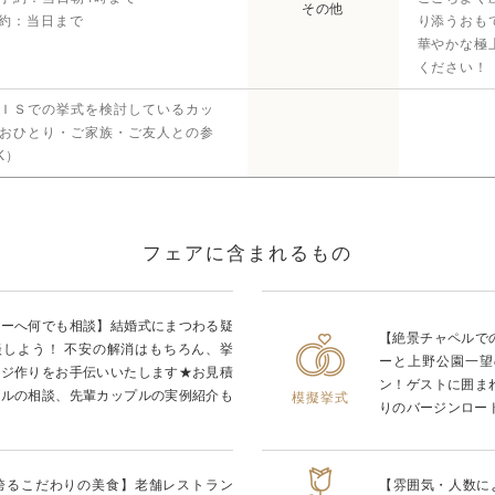
その他
予約：当日まで
り添うおも
華やかな極
ください！
ＩＳでの挙式を検討しているカッ
おひとり・ご家族・ご友人との参
K）
フェアに含まれるもの
ナーへ何でも相談】結婚式にまつわる疑
【絶景チャペルで
談しよう！ 不安の解消はもちろん、挙
ーと上野公園一望
ージ作りをお手伝いいたします★お見積
ン！ゲストに囲ま
ールの相談、先輩カップルの実例紹介も
模擬挙式
りのバージンロー
を誇るこだわりの美食】老舗レストラン
【雰囲気・人数に