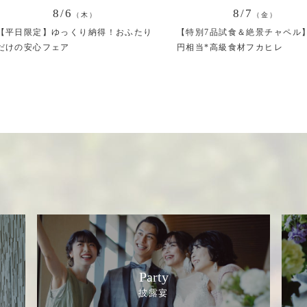
8/6
8/7
（木）
（金）
【平日限定】ゆっくり納得！おふたり
【特別7品試食＆絶景チャペル
だけの安心フェア
円相当*高級食材フカヒレ
Party