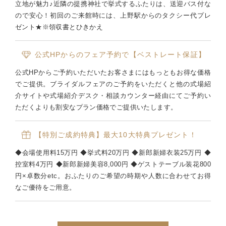
立地が魅力♪近隣の提携神社で挙式するふたりは、送迎バス付な
ので安心！初回のご来館時には、上野駅からのタクシー代プレ
ゼント★※領収書とひきかえ
公式HPからのフェア予約で【ベストレート保証】
公式HPからご予約いただいたお客さまにはもっともお得な価格
でご提供。ブライダルフェアのご予約をいただくと他の式場紹
介サイトや式場紹介デスク・相談カウンター経由にてご予約い
ただくよりも割安なプラン価格でご提供いたします。
【特別ご成約特典】最大10大特典プレゼント！
◆会場使用料15万円 ◆挙式料20万円 ◆新郎新婦衣装25万円 ◆
控室料4万円 ◆新郎新婦美容8,000円 ◆ゲストテーブル装花800
円×卓数分etc。おふたりのご希望の時期や人数に合わせてお得
なご優待をご用意。