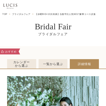
TOP
ブライダルフェア
【水曜BIG×10大特典】当館平日人気NO1*豪華コース試食
Bridal Fair
おすすめ
カレンダー
一覧から選ぶ
詳細情報
から選ぶ