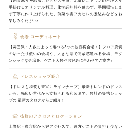
【創業60年を誇るこだわりの美食】老舗レストランの料理人が
手掛けるオリジナル料理。化学調味料を使わず、手間暇惜しま
ず丁寧に作り上げられた、前菜や姿フカヒレの煮込みなどをお
楽しみください♪
会場
コーディネート
【雰囲気・人数によって選べる3つの披露宴会場！】フロア貸切
のゆったり使いの会場や、大きな窓で開放感溢れる会場、モダ
ンシックな会場を、ゲスト人数やお好みに合わせてご案内♪
ドレスショップ紹介
【ドレスも和装も豊富にラインナップ】最新トレンドのドレス
から、幅広い世代から支持される和装まで、数社の提携ショッ
プの 最新カタログからご紹介！
抜群のアクセスとロケーション
上野駅・東京駅から好アクセスで、遠方ゲストの負担も少ない