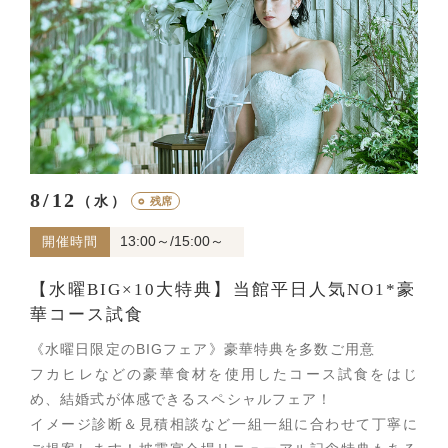
8/12
（水）
○
残席
13:00～/15:00～
開催時間
【水曜BIG×10大特典】当館平日人気NO1*豪
華コース試食
《水曜日限定のBIGフェア》豪華特典を多数ご用意
フカヒレなどの豪華食材を使用したコース試食をはじ
め、結婚式が体感できるスペシャルフェア！
イメージ診断＆見積相談など一組一組に合わせて丁寧に