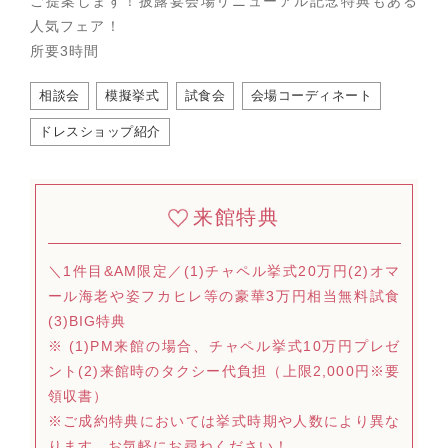
ご提案します！披露宴会場リニューアル記念特典もある
人気フェア！
所要3時間
相談会
模擬挙式
試食会
会場コーディネート
ドレスショップ紹介
来館特典
＼1件目&AM限定／(1)チャペル挙式20万円(2)オマ
ール海老や姿フカヒレ等の豪華3万円相当無料試食
(3)BIG特典
※ (1)PM来館の場合、チャペル挙式10万円プレゼ
ント(2)来館時のタクシー代負担（上限2,000円※要
領収書）
※ご成約特典においては挙式時期や人数により異な
ります。お気軽にお尋ねください！