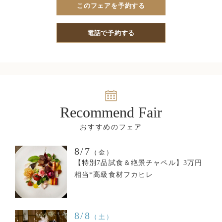
このフェアを予約する
電話で予約する
Recommend Fair
8/7
（金）
【特別7品試食＆絶景チャペル】3万円
相当*高級食材フカヒレ
8/8
（土）