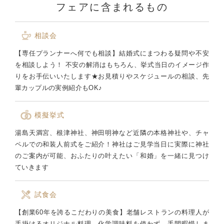
フェアに含まれるもの
相談会
【専任プランナーへ何でも相談】結婚式にまつわる疑問や不安
を相談しよう！ 不安の解消はもちろん、挙式当日のイメージ作
りをお手伝いいたします★お見積りやスケジュールの相談、先
輩カップルの実例紹介もOK♪
模擬挙式
湯島天満宮、根津神社、神田明神など近隣の本格神社や、チャ
ペルでの和装人前式をご紹介！神社はご見学当日に実際に神社
のご案内が可能、おふたりの叶えたい「和婚」を一緒に見つけ
ていきます
試食会
【創業60年を誇るこだわりの美食】老舗レストランの料理人が
手掛けるオリジナル料理。化学調味料を使わず、手間暇惜しま