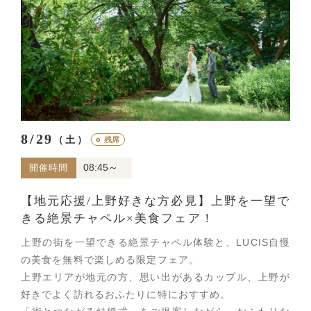
8/29
（土）
○
残席
08:45～
開催時間
【地元応援/上野好きな方必見】上野を一望で
きる絶景チャペル×美食フェア！
上野の街を一望できる絶景チャペル体験と、LUCIS自慢
の美食を無料で楽しめる限定フェア。
上野エリアが地元の方、思い出があるカップル、上野が
好きでよく訪れるおふたりに特におすすめ。