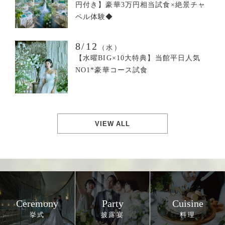
円付き】豪華3万円相当試食×絶景チャ
ペル体験◆
8/12
（水）
【水曜BIG×10大特典】当館平日人気
NO1*豪華コース試食
VIEW ALL
Ceremony
Party
Cuisine