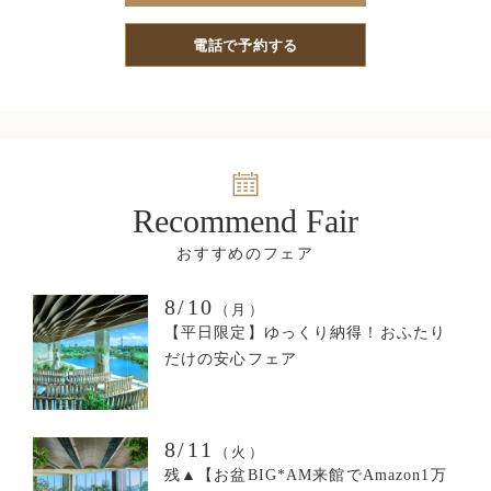
電話で予約する
Recommend Fair
8/10
（月）
【平日限定】ゆっくり納得！おふたり
だけの安心フェア
8/11
（火）
残▲【お盆BIG*AM来館でAmazon1万