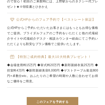
ので安心！初回のご来館時には、上野駅からのタクシー代プレ
ゼント★※領収書とひきかえ
公式HPからのフェア予約で【ベストレート保証】
公式HPからご予約いただいたお客さまにはもっともお得な価格
でご提供。ブライダルフェアのご予約をいただくと他の式場紹
介サイトや式場紹介デスク・相談カウンター経由にてご予約い
ただくよりも割安なプラン価格でご提供いたします。
【特別ご成約特典】最大10大特典プレゼント！
◆会場使用料15万円 ◆挙式料20万円 ◆新郎新婦衣装25万円 ◆
控室料4万円 ◆新郎新婦美容8,000円 ◆ゲストテーブル装花800
円×卓数分etc。おふたりのご希望の時期や人数に合わせてお得
なご優待をご用意。
このフェアを予約する