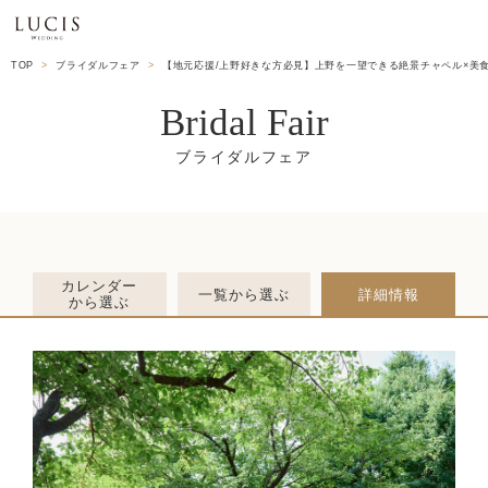
TOP
ブライダルフェア
【地元応援/上野好きな方必見】上野を一望できる絶景チャペル×美
Bridal Fair
カレンダー
一覧から選ぶ
詳細情報
から選ぶ