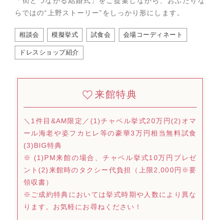
「街とつながる結婚式」をご提案しながら、おふたりな
らではの“上野ストーリー”をしっかり形にします。
相談会
模擬挙式
試食会
会場コーディネート
ドレスショップ紹介
来館特典
＼1件目&AM限定／(1)チャペル挙式20万円(2)オマ
ール海老や姿フカヒレ等の豪華3万円相当無料試食
(3)BIG特典
※ (1)PM来館の場合、チャペル挙式10万円プレゼ
ント(2)来館時のタクシー代負担（上限2,000円※要
領収書）
※ご成約特典においては挙式時期や人数により異な
ります。お気軽にお尋ねください！