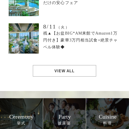
だけの安心フェア
8/11
（火）
残▲【お盆BIG*AM来館でAmazon1万
円付き】豪華3万円相当試食×絶景チャ
ペル体験◆
VIEW ALL
Ceremony
Party
Cuisine