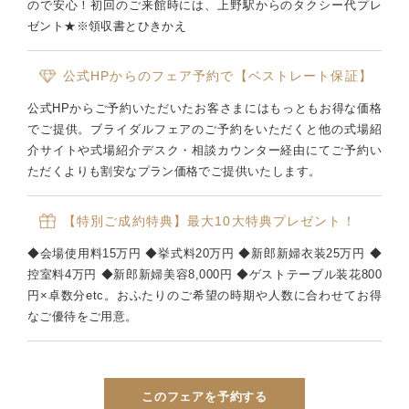
ので安心！初回のご来館時には、上野駅からのタクシー代プレ
ゼント★※領収書とひきかえ
公式HPからのフェア予約で【ベストレート保証】
公式HPからご予約いただいたお客さまにはもっともお得な価格
でご提供。ブライダルフェアのご予約をいただくと他の式場紹
介サイトや式場紹介デスク・相談カウンター経由にてご予約い
ただくよりも割安なプラン価格でご提供いたします。
【特別ご成約特典】最大10大特典プレゼント！
◆会場使用料15万円 ◆挙式料20万円 ◆新郎新婦衣装25万円 ◆
控室料4万円 ◆新郎新婦美容8,000円 ◆ゲストテーブル装花800
円×卓数分etc。おふたりのご希望の時期や人数に合わせてお得
なご優待をご用意。
このフェアを予約する