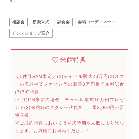
す。
相談会
模擬挙式
試食会
会場コーディネート
ドレスショップ紹介
来館特典
＼1件目&AM限定／(1)チャペル挙式20万円(2)オマ
ール海老や姿フカヒレ等の豪華3万円相当無料試食
(3)BIG特典
※ (1)PM来館の場合、チャペル挙式10万円プレゼ
ント(2)来館時のタクシー代負担（上限2,000円※要
領収書）
※ご成約特典においては挙式時期や人数により異な
ります。お気軽にお尋ねください！