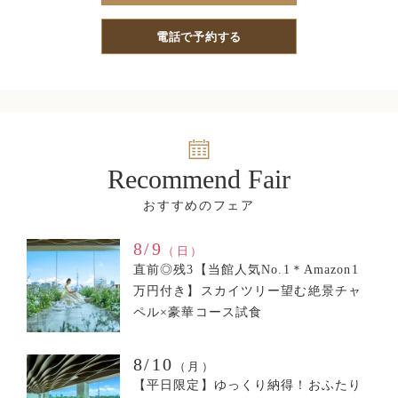
電話で予約する
Recommend Fair
8/9
（日）
直前◎残3【当館人気No.1＊Amazon1
万円付き】スカイツリー望む絶景チャ
ペル×豪華コース試食
8/10
（月）
【平日限定】ゆっくり納得！おふたり