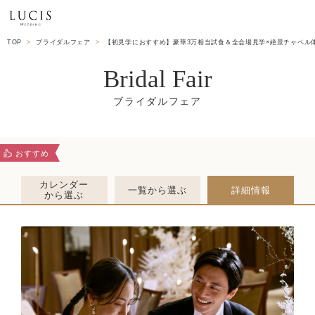
TOP
ブライダルフェア
【初見学におすすめ】豪華3万相当試食＆全会場見学×絶景チャペル
Bridal Fair
おすすめ
カレンダー
一覧から選ぶ
詳細情報
から選ぶ