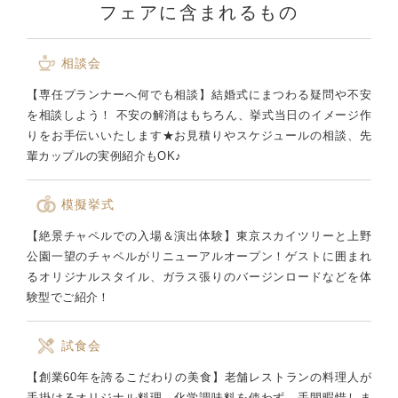
フェアに含まれるもの
相談会
【専任プランナーへ何でも相談】結婚式にまつわる疑問や不安
を相談しよう！ 不安の解消はもちろん、挙式当日のイメージ作
りをお手伝いいたします★お見積りやスケジュールの相談、先
輩カップルの実例紹介もOK♪
模擬挙式
【絶景チャペルでの入場＆演出体験】東京スカイツリーと上野
公園一望のチャペルがリニューアルオープン！ゲストに囲まれ
るオリジナルスタイル、ガラス張りのバージンロードなどを体
験型でご紹介！
試食会
【創業60年を誇るこだわりの美食】老舗レストランの料理人が
手掛けるオリジナル料理。化学調味料を使わず、手間暇惜しま