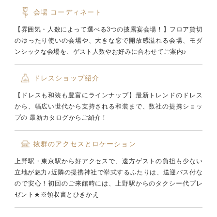
会場
コーディネート
【雰囲気・人数によって選べる3つの披露宴会場！】フロア貸切
のゆったり使いの会場や、大きな窓で開放感溢れる会場、モダ
ンシックな会場を、ゲスト人数やお好みに合わせてご案内♪
ドレスショップ紹介
【ドレスも和装も豊富にラインナップ】最新トレンドのドレス
から、幅広い世代から支持される和装まで、数社の提携ショッ
プの 最新カタログからご紹介！
抜群のアクセスとロケーション
上野駅・東京駅から好アクセスで、遠方ゲストの負担も少ない
立地が魅力♪近隣の提携神社で挙式するふたりは、送迎バス付な
ので安心！初回のご来館時には、上野駅からのタクシー代プレ
ゼント★※領収書とひきかえ