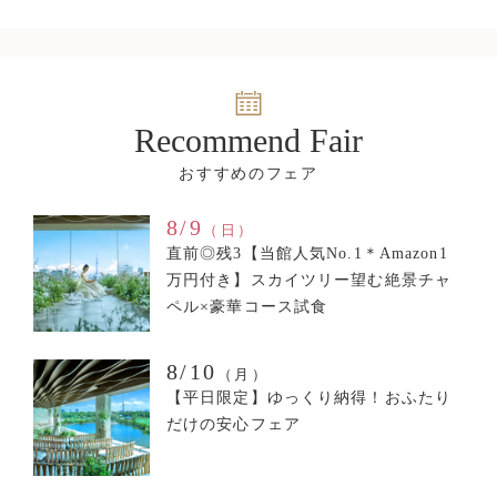
Recommend Fair
8/9
（日）
直前◎残3【当館人気No.1＊Amazon1
万円付き】スカイツリー望む絶景チャ
ペル×豪華コース試食
8/10
（月）
【平日限定】ゆっくり納得！おふたり
だけの安心フェア