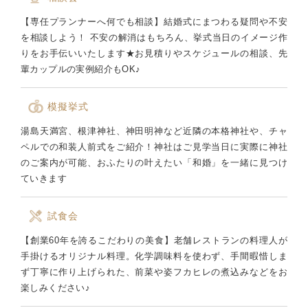
【専任プランナーへ何でも相談】結婚式にまつわる疑問や不安
を相談しよう！ 不安の解消はもちろん、挙式当日のイメージ作
りをお手伝いいたします★お見積りやスケジュールの相談、先
輩カップルの実例紹介もOK♪
模擬挙式
湯島天満宮、根津神社、神田明神など近隣の本格神社や、チャ
ペルでの和装人前式をご紹介！神社はご見学当日に実際に神社
のご案内が可能、おふたりの叶えたい「和婚」を一緒に見つけ
ていきます
試食会
【創業60年を誇るこだわりの美食】老舗レストランの料理人が
手掛けるオリジナル料理。化学調味料を使わず、手間暇惜しま
ず丁寧に作り上げられた、前菜や姿フカヒレの煮込みなどをお
楽しみください♪