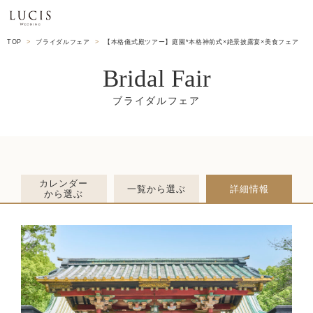
TOP
ブライダルフェア
【本格儀式殿ツアー】庭園*本格神前式×絶景披露宴×美食フェア
Bridal Fair
カレンダー
一覧から選ぶ
詳細情報
から選ぶ