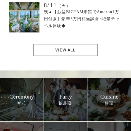
8/11
（火）
残▲【お盆BIG*AM来館でAmazon1万
円付き】豪華3万円相当試食×絶景チャ
ペル体験◆
VIEW ALL
Ceremony
Party
Cuisine