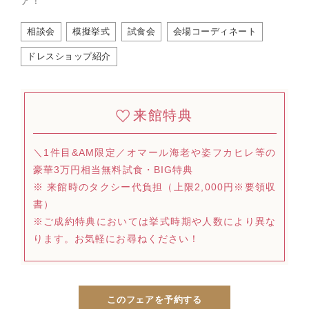
ア！
相談会
模擬挙式
試食会
会場コーディネート
ドレスショップ紹介
来館特典
＼1件目&AM限定／オマール海老や姿フカヒレ等の
豪華3万円相当無料試食・BIG特典
※ 来館時のタクシー代負担（上限2,000円※要領収
書）
※ご成約特典においては挙式時期や人数により異な
ります。お気軽にお尋ねください！
このフェアを予約する