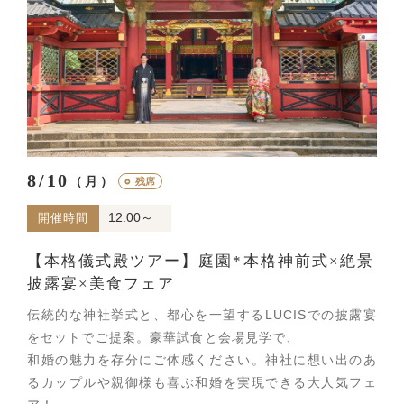
8/10
（月）
○
残席
12:00～
開催時間
【本格儀式殿ツアー】庭園*本格神前式×絶景
披露宴×美食フェア
伝統的な神社挙式と、都心を一望するLUCISでの披露宴
をセットでご提案。豪華試食と会場見学で、
和婚の魅力を存分にご体感ください。神社に想い出のあ
るカップルや親御様も喜ぶ和婚を実現できる大人気フェ