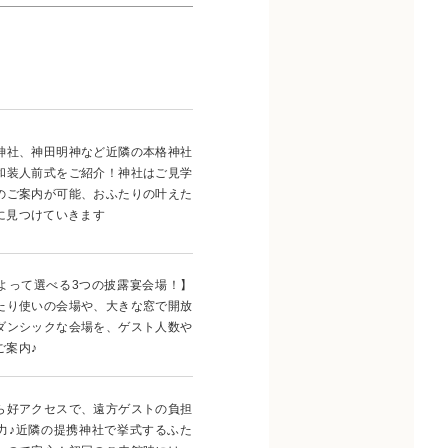
神社、神田明神など近隣の本格神社
和装人前式をご紹介！神社はご見学
のご案内が可能、おふたりの叶えた
に見つけていきます
よって選べる3つの披露宴会場！】
たり使いの会場や、大きな窓で開放
ダンシックな会場を、ゲスト人数や
ご案内♪
ら好アクセスで、遠方ゲストの負担
力♪近隣の提携神社で挙式するふた