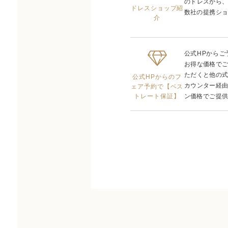
のドレスから
ドレスショップ紹
数社の提携ショ
介
公式HPから
お得な価格で
ただくと他の
公式HPからのフ
カウンター経
ェア予約で【ベス
トレート保証】
ン価格でご提