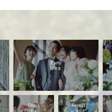
Party
Dress
Report