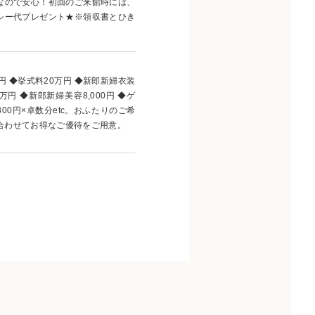
なので安心！初回のご来館時には、
シー代プレゼント★※領収書とひき
円 ◆挙式料20万円 ◆新郎新婦衣装
万円 ◆新郎新婦美容8,000円 ◆ゲ
00円×卓数分etc。おふたりのご希
合わせてお得なご優待をご用意。