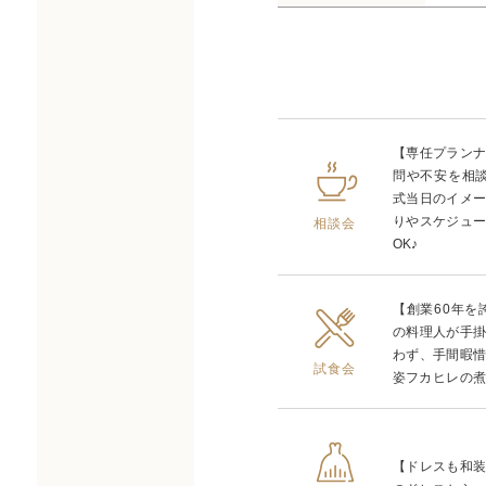
【専任プラン
問や不安を相
式当日のイメ
りやスケジュ
相談会
OK♪
【創業60年
の料理人が手
わず、手間暇
試食会
姿フカヒレの煮
【ドレスも和