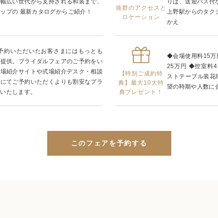
、幅広い世代から支持される和装まで、
りは、送迎バス付
抜群のアクセスと
ップの 最新カタログからご紹介！
上野駅からのタク
ロケーション
かえ
ご予約いただいたお客さまにはもっとも
◆会場使用料15万
ご提供。ブライダルフェアのご予約をい
25万円 ◆控室料4
式場紹介サイトや式場紹介デスク・相談
【特別ご成約特
ストテーブル装花8
由にてご予約いただくよりも割安なプラ
典】最大10大特
望の時期や人数に
典プレゼント！
供いたします。
このフェアを予約する