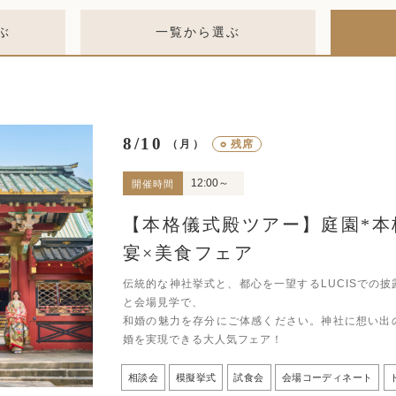
ぶ
一覧から選ぶ
8/10
○
残席
（月）
12:00～
開催時間
【本格儀式殿ツアー】庭園*本
宴×美食フェア
伝統的な神社挙式と、都心を一望するLUCISでの
と会場見学で、
和婚の魅力を存分にご体感ください。神社に想い出
婚を実現できる大人気フェア！
相談会
模擬挙式
試食会
会場コーディネート