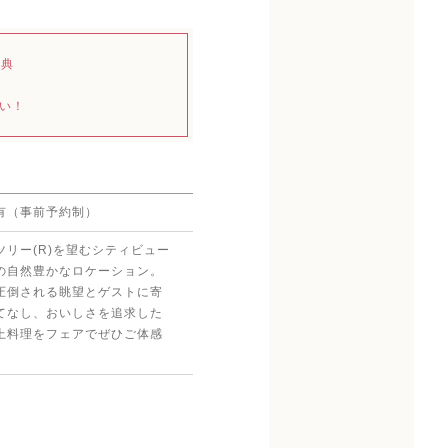
特典
い！
有（事前予約制）
ツリー(R)を望むシティビュー
の自然豊かなロケーション。
圧倒される眺望とゲストに寄
てなし、おいしさを追求した
上料理をフェアでぜひご体感