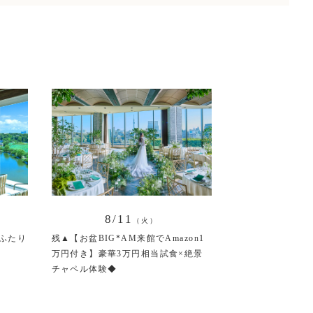
8/11
（火）
ふたり
残▲【お盆BIG*AM来館でAmazon1
万円付き】豪華3万円相当試食×絶景
チャペル体験◆