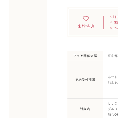
＼1
※ 
来館特典
※ご
フェア開催会場
東京都
ネット
予約受付期限
TEL
ＬＵＣ
対象者
プル（
加もO