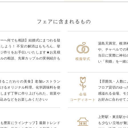
フェアに含まれるもの
ナーへ何でも相談】結婚式にまつわる疑
湯島天満宮、根津
談しよう！ 不安の解消はもちろん、挙
や、チャペルでの
ージ作りをお手伝いいたします★お見積
当日に実際に神社
ールの相談、先輩カップルの実例紹介も
模擬挙式
い「和婚」を一緒
を誇るこだわりの美食】老舗レストラン
【雰囲気・人数に
掛けるオリジナル料理。化学調味料を使
フロア貸切のゆっ
惜しまず丁寧に作り上げられた、前菜や
感溢れる会場、モ
会場
込みなどをお楽しみください♪
お好みに合わせて
コーディネート
上野駅・東京駅か
装も豊富にラインナップ】最新トレンド
も少ない立地が魅