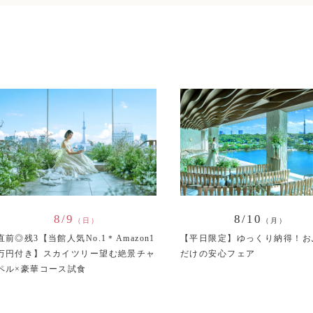
8/9
8/10
（日）
（月）
直前◎残3【当館人気No.1＊Amazon1
【平日限定】ゆっくり納得！お
万円付き】スカイツリー望む絶景チャ
だけの安心フェア
ペル×豪華コース試食