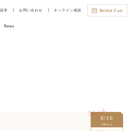
請求
お問い合わせ
オンライン相談
Bridal Fair
News
最新のイチオシフェアはこちら
8/9（日）
08:45
13:00
15:00
16:00
直前◎残3【当館人気No.1＊
Amazon1万円付き】スカイツリー
望む絶景チャペル×豪華コース試
食
8/10（月）
12:00
【平日限定】ゆっくり納得！おふ
たりだけの安心フェア
8/10
(Mon.)