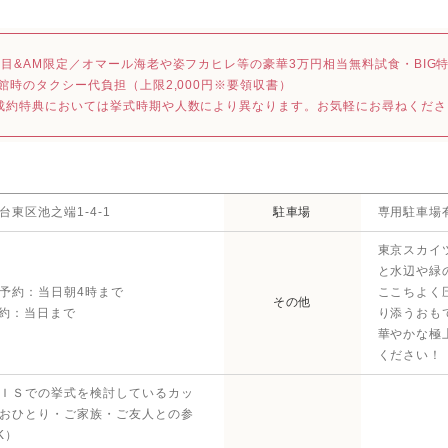
件目&AM限定／オマール海老や姿フカヒレ等の豪華3万円相当無料試食・BIG
来館時のタクシー代負担（上限2,000円※要領収書）
成約特典においては挙式時期や人数により異なります。お気軽にお尋ねくださ
台東区池之端1-4-1
駐車場
専用駐車場
東京スカイ
と水辺や緑
予約：当日朝4時まで
ここちよく
その他
予約：当日まで
り添うおも
華やかな極
ください！
ＩＳでの挙式を検討しているカッ
おひとり・ご家族・ご友人との参
K）