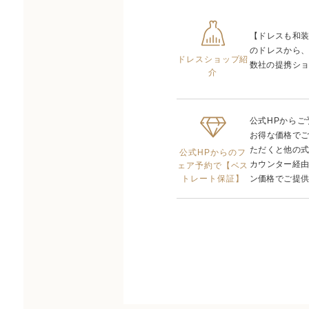
【ドレスも和
のドレスから
ドレスショップ紹
数社の提携ショ
介
公式HPから
お得な価格で
ただくと他の
公式HPからのフ
カウンター経
ェア予約で【ベス
トレート保証】
ン価格でご提