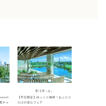
8/10
（月）
zon1
【平日限定】ゆっくり納得！おふたり
景チャ
だけの安心フェア