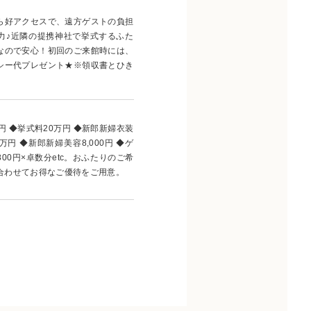
ら好アクセスで、遠方ゲストの負担
力♪近隣の提携神社で挙式するふた
なので安心！初回のご来館時には、
シー代プレゼント★※領収書とひき
円 ◆挙式料20万円 ◆新郎新婦衣装
万円 ◆新郎新婦美容8,000円 ◆ゲ
00円×卓数分etc。おふたりのご希
合わせてお得なご優待をご用意。