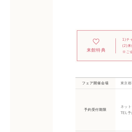
1)チ
(2
来館特典
※ご
フェア開催会場
東京都
ネット
予約受付期限
TEL