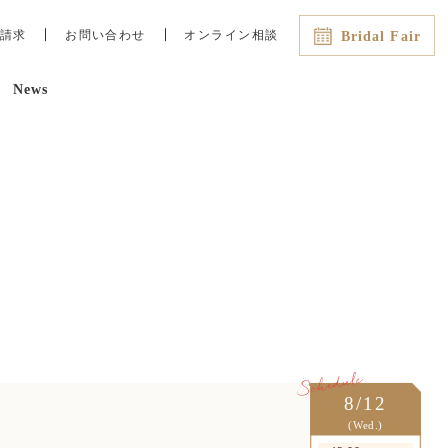
請求
お問い合わせ
オンライン相談
Bridal Fair
News
最新のイチオシフェアはこちら
8/8（土）
08:45
13:00
15:00
16:00
直前OK！残2【AM来館で
*Amazon1万円付き】豪華3万相
当試食＆全会場見学×絶景チャペ
ル体験
8/9（日）
08:45
13:00
15:00
16:00
直前◎残3【当館人気No.1＊
Amazon1万円付き】スカイツリー
望む絶景チャペル×豪華コース試
8/12
食
(Wed.)