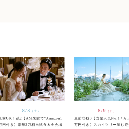
8/8
8/9
（土）
（日）
直前OK！残2【AM来館で*Amazon1
直前◎残3【当館人気No.1＊Ama
万円付き】豪華3万相当試食＆全会場
万円付き】スカイツリー望む絶