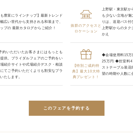
上野駅・東京駅か
装も豊富にラインナップ】最新トレンド
も少ない立地が魅
、幅広い世代から支持される和装まで、
りは、送迎バス付
抜群のアクセスと
ップの 最新カタログからご紹介！
上野駅からのタク
ロケーション
かえ
ご予約いただいたお客さまにはもっとも
◆会場使用料15万
ご提供。ブライダルフェアのご予約をい
25万円 ◆控室料4
式場紹介サイトや式場紹介デスク・相談
【特別ご成約特
ストテーブル装花8
由にてご予約いただくよりも割安なプラ
典】最大10大特
望の時期や人数に
典プレゼント！
供いたします。
このフェアを予約する