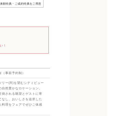
来館特典・ご成約特典をご用意
い！
有（事前予約制）
ツリー(R)を望むシティビュー
の自然豊かなロケーション。
圧倒される眺望とゲストに寄
てなし、おいしさを追求した
上料理をフェアでぜひご体感