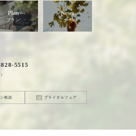
Plan
News
3828
-
5515
休）
ン相談
ブライダルフェア