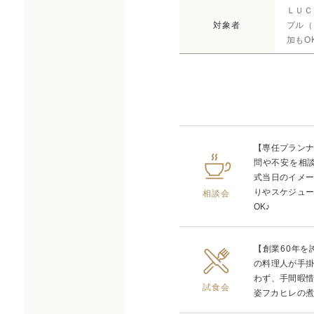
ＬＵＣ
対象者
プル（
加もO
【専任プラン
問や不安を相
式当日のイメ
りやスケジュ
相談会
OK♪
【創業60年
の料理人が手
わず、手間暇
試食会
姿フカヒレの煮