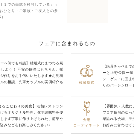
ＩＳでの挙式を検討しているカッ
おひとり・ご家族・ご友人との参
K）
フェアに含まれるもの
ナーへ何でも相談】結婚式にまつわる疑
【絶景チャペルで
談しよう！ 不安の解消はもちろん、挙
ーと上野公園一望
ージ作りをお手伝いいたします★お見積
ン！ゲストに囲ま
ールの相談、先輩カップルの実例紹介も
模擬挙式
りのバージンロー
を誇るこだわりの美食】老舗レストラン
【雰囲気・人数に
掛けるオリジナル料理。化学調味料を使
フロア貸切のゆっ
惜しまず丁寧に作り上げられた、前菜や
感溢れる会場、モ
会場
込みなどをお楽しみください♪
お好みに合わせて
コーディネート