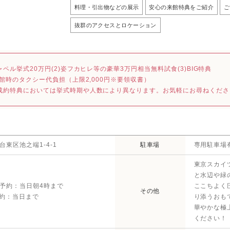
料理・引出物などの展示
安心の来館特典をご紹介
ご
抜群のアクセスとロケーション
ャペル挙式20万円(2)姿フカヒレ等の豪華3万円相当無料試食(3)BIG特典
)来館時のタクシー代負担（上限2,000円※要領収書）
成約特典においては挙式時期や人数により異なります。お気軽にお尋ねくださ
台東区池之端1-4-1
駐車場
専用駐車場
東京スカイ
と水辺や緑
予約：当日朝4時まで
ここちよく
その他
予約：当日まで
り添うおも
華やかな極
ください！