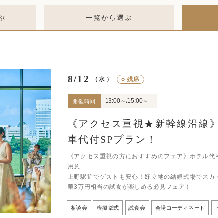
ぶ
一覧から選ぶ
8/12
○
残席
（水）
13:00～/15:00～
開催時間
《アクセス重視★新幹線沿線
車代付SPプラン！
《アクセス重視の方におすすめのフェア》ホテル代
用意
上野駅近でゲストも安心！好立地の結婚式場でスカ
華3万円相当の試食が楽しめる必見フェア！
相談会
模擬挙式
試食会
会場コーディネート