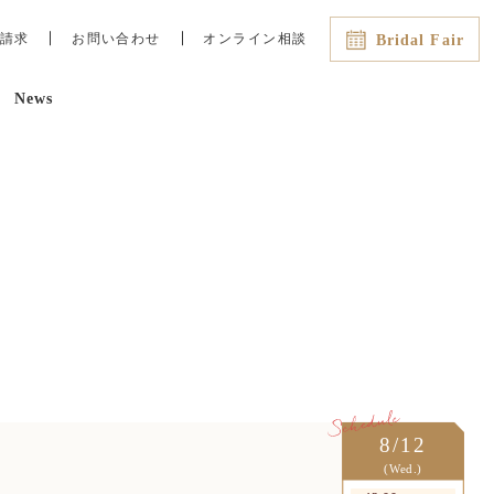
請求
お問い合わせ
オンライン相談
Bridal Fair
News
最新のイチオシフェアはこちら
8/8（土）
08:45
13:00
15:00
16:00
直前OK！残2【AM来館で
*Amazon1万円付き】豪華3万相
当試食＆全会場見学×絶景チャペ
ル体験
8/9（日）
08:45
13:00
15:00
16:00
直前◎残3【当館人気No.1＊
Amazon1万円付き】スカイツリー
望む絶景チャペル×豪華コース試
8/12
食
(Wed.)