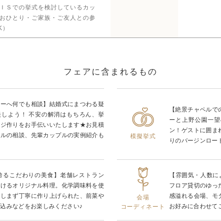
ＩＳでの挙式を検討しているカッ
おひとり・ご家族・ご友人との参
K）
フェアに含まれるもの
ナーへ何でも相談】結婚式にまつわる疑
【絶景チャペルで
談しよう！ 不安の解消はもちろん、挙
ーと上野公園一望
ージ作りをお手伝いいたします★お見積
ン！ゲストに囲ま
ールの相談、先輩カップルの実例紹介も
模擬挙式
りのバージンロー
を誇るこだわりの美食】老舗レストラン
【雰囲気・人数に
掛けるオリジナル料理。化学調味料を使
フロア貸切のゆっ
惜しまず丁寧に作り上げられた、前菜や
感溢れる会場、モ
会場
込みなどをお楽しみください♪
お好みに合わせて
コーディネート