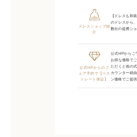
【ドレスも和
のドレスから
ドレスショップ紹
数社の提携ショ
介
公式HPから
お得な価格で
ただくと他の
公式HPからのフ
カウンター経
ェア予約で【ベス
トレート保証】
ン価格でご提