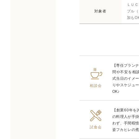
ＬＵＣ
対象者
プル（
加もO
【専任プラン
問や不安を相
式当日のイメ
りやスケジュ
相談会
OK♪
【創業60年
の料理人が手
わず、手間暇
試食会
姿フカヒレの煮