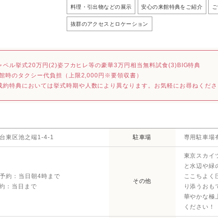
料理・引出物などの展示
安心の来館特典をご紹介
ご
抜群のアクセスとロケーション
ャペル挙式20万円(2)姿フカヒレ等の豪華3万円相当無料試食(3)BIG特典
)来館時のタクシー代負担（上限2,000円※要領収書）
成約特典においては挙式時期や人数により異なります。お気軽にお尋ねくださ
台東区池之端1-4-1
駐車場
専用駐車場
東京スカイ
と水辺や緑
予約：当日朝4時まで
ここちよく
その他
予約：当日まで
り添うおも
華やかな極
ください！