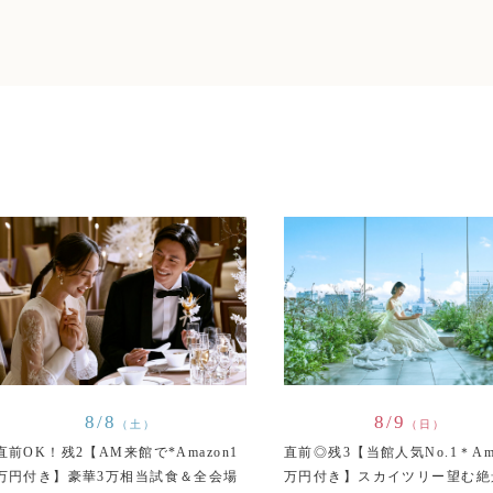
8/8
8/9
（土）
（日）
直前OK！残2【AM来館で*Amazon1
直前◎残3【当館人気No.1＊Ama
万円付き】豪華3万相当試食＆全会場
万円付き】スカイツリー望む絶