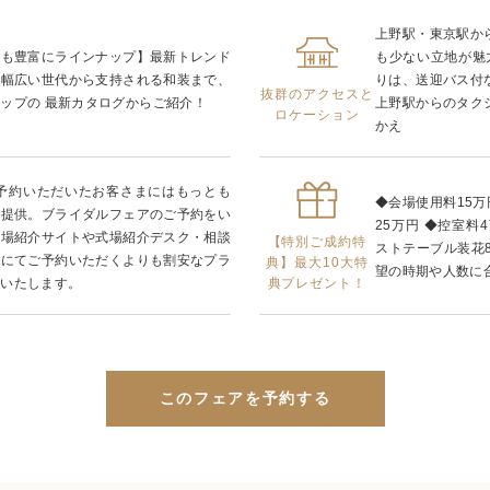
上野駅・東京駅か
装も豊富にラインナップ】最新トレンド
も少ない立地が魅
、幅広い世代から支持される和装まで、
りは、送迎バス付
抜群のアクセスと
ップの 最新カタログからご紹介！
上野駅からのタク
ロケーション
かえ
ご予約いただいたお客さまにはもっとも
◆会場使用料15万
ご提供。ブライダルフェアのご予約をい
25万円 ◆控室料4
式場紹介サイトや式場紹介デスク・相談
【特別ご成約特
ストテーブル装花8
由にてご予約いただくよりも割安なプラ
典】最大10大特
望の時期や人数に
典プレゼント！
供いたします。
このフェアを予約する