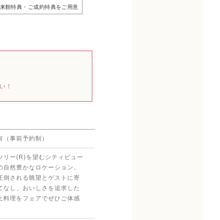
来館特典・ご成約特典をご用意
い！
有（事前予約制）
ツリー(R)を望むシティビュー
の自然豊かなロケーション。
圧倒される眺望とゲストに寄
てなし、おいしさを追求した
上料理をフェアでぜひご体感