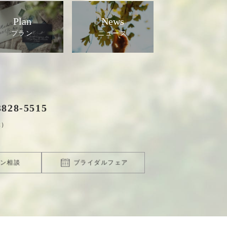
Plan
News
3828
-
5515
休）
ン相談
ブライダルフェア