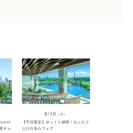
8/10
（月）
zon1
【平日限定】ゆっくり納得！おふたり
景チャ
だけの安心フェア