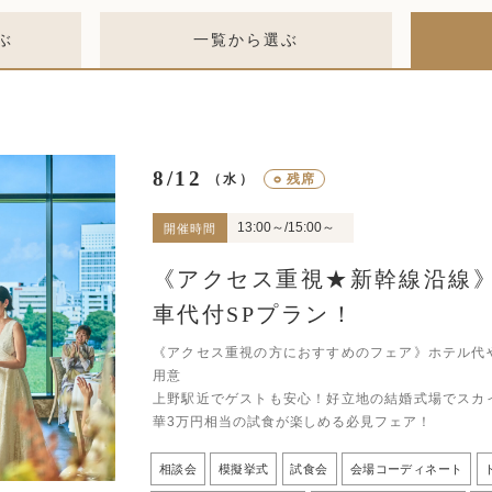
ぶ
一覧から選ぶ
8/12
○
残席
（水）
13:00～/15:00～
開催時間
《アクセス重視★新幹線沿線
車代付SPプラン！
《アクセス重視の方におすすめのフェア》ホテル代
用意
上野駅近でゲストも安心！好立地の結婚式場でスカ
華3万円相当の試食が楽しめる必見フェア！
相談会
模擬挙式
試食会
会場コーディネート