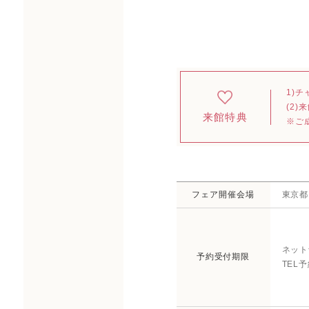
1)チ
(2
来館特典
※ご
フェア開催会場
東京都
ネット
予約受付期限
TEL