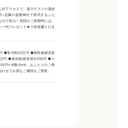
ら好アクセスで、遠方ゲストの負担
力♪近隣の提携神社で挙式するふた
なので安心！初回のご来館時には、
シー代プレゼント★※領収書とひき
円 ◆挙式料20万円 ◆新郎新婦衣装
万円 ◆新郎新婦美容8,000円 ◆ゲ
00円×卓数分etc。おふたりのご希
合わせてお得なご優待をご用意。