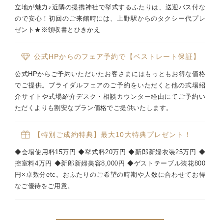
立地が魅力♪近隣の提携神社で挙式するふたりは、送迎バス付な
ので安心！初回のご来館時には、上野駅からのタクシー代プレ
ゼント★※領収書とひきかえ
公式HPからのフェア予約で【ベストレート保証】
公式HPからご予約いただいたお客さまにはもっともお得な価格
でご提供。ブライダルフェアのご予約をいただくと他の式場紹
介サイトや式場紹介デスク・相談カウンター経由にてご予約い
ただくよりも割安なプラン価格でご提供いたします。
【特別ご成約特典】最大10大特典プレゼント！
◆会場使用料15万円 ◆挙式料20万円 ◆新郎新婦衣装25万円 ◆
控室料4万円 ◆新郎新婦美容8,000円 ◆ゲストテーブル装花800
円×卓数分etc。おふたりのご希望の時期や人数に合わせてお得
なご優待をご用意。