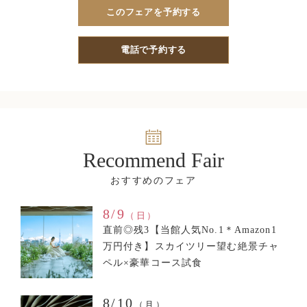
このフェアを予約する
電話で予約する
Recommend Fair
8/9
（日）
直前◎残3【当館人気No.1＊Amazon1
万円付き】スカイツリー望む絶景チャ
ペル×豪華コース試食
8/10
（月）