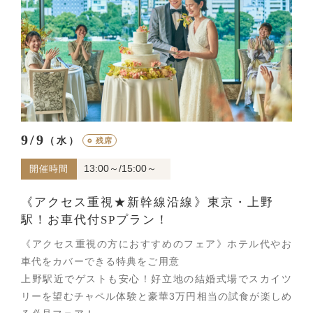
9/9
（水）
○
残席
13:00～/15:00～
開催時間
《アクセス重視★新幹線沿線》東京・上野
駅！お車代付SPプラン！
《アクセス重視の方におすすめのフェア》ホテル代やお
車代をカバーできる特典をご用意
上野駅近でゲストも安心！好立地の結婚式場でスカイツ
リーを望むチャペル体験と豪華3万円相当の試食が楽しめ