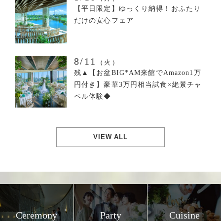
【平日限定】ゆっくり納得！おふたり
だけの安心フェア
8/11
（火）
残▲【お盆BIG*AM来館でAmazon1万
円付き】豪華3万円相当試食×絶景チャ
ペル体験◆
VIEW ALL
Ceremony
Party
Cuisine