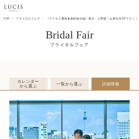
TOP
ブライダルフェア
《アクセス重視★新幹線沿線》東京・上野駅！お車代付SPプラン！
Bridal Fair
カレンダー
一覧から選ぶ
詳細情報
から選ぶ