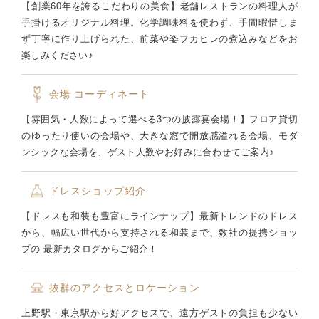
【創業60年を誇るこだわりの美食】老舗レストランの料理人が
手掛けるオリジナル料理。化学調味料を使わず、手間暇惜しま
ず丁寧に作り上げられた、前菜や姿フカヒレの煮込みなどをお
楽しみください♪
会場
コーディネート
【雰囲気・人数によって選べる3つの披露宴会場！】フロア貸切
のゆったり使いの会場や、大きな窓で開放感溢れる会場、モダ
ンシックな会場を、ゲスト人数やお好みに合わせてご案内♪
ドレスショップ紹介
【ドレスも和装も豊富にラインナップ】最新トレンドのドレス
から、幅広い世代から支持される和装まで、数社の提携ショッ
プの 最新カタログからご紹介！
抜群のアクセスとロケーション
上野駅・東京駅から好アクセスで、遠方ゲストの負担も少ない