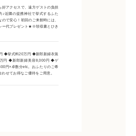
ら好アクセスで、遠方ゲストの負担
力♪近隣の提携神社で挙式するふた
なので安心！初回のご来館時には、
シー代プレゼント★※領収書とひき
円 ◆挙式料20万円 ◆新郎新婦衣装
万円 ◆新郎新婦美容8,000円 ◆ゲ
00円×卓数分etc。おふたりのご希
合わせてお得なご優待をご用意。