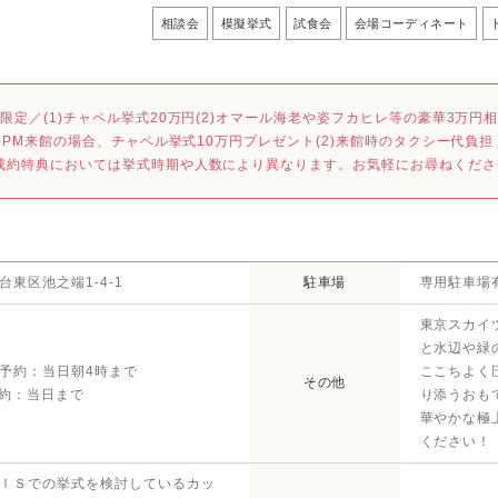
相談会
模擬挙式
試食会
会場コーディネート
M限定／(1)チャペル挙式20万円(2)オマール海老や姿フカヒレ等の豪華3万円相当
(1)PM来館の場合、チャペル挙式10万円プレゼント(2)来館時のタクシー代負担
成約特典においては挙式時期や人数により異なります。お気軽にお尋ねくださ
台東区池之端1-4-1
駐車場
専用駐車場
東京スカイ
と水辺や緑
予約：当日朝4時まで
ここちよく
その他
予約：当日まで
り添うおも
華やかな極
ください！
ＩＳでの挙式を検討しているカッ