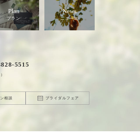
Plan
News
3828
-
5515
休）
ン相談
ブライダルフェア