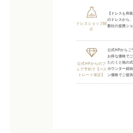
【ドレスも和
のドレスから
ドレスショップ紹
数社の提携ショ
介
公式HPから
お得な価格で
ただくと他の
公式HPからのフ
カウンター経
ェア予約で【ベス
トレート保証】
ン価格でご提