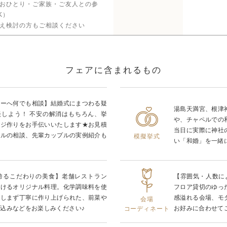
おひとり・ご家族・ご友人との参
K）
え検討の方もご相談ください
フェアに含まれるもの
ナーへ何でも相談】結婚式にまつわる疑
湯島天満宮、根津
談しよう！ 不安の解消はもちろん、挙
や、チャペルでの
ージ作りをお手伝いいたします★お見積
当日に実際に神社
ールの相談、先輩カップルの実例紹介も
模擬挙式
い「和婚」を一緒
を誇るこだわりの美食】老舗レストラン
【雰囲気・人数に
掛けるオリジナル料理。化学調味料を使
フロア貸切のゆっ
惜しまず丁寧に作り上げられた、前菜や
感溢れる会場、モ
会場
込みなどをお楽しみください♪
お好みに合わせて
コーディネート