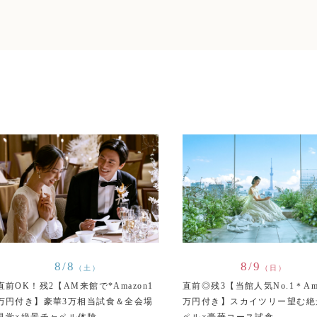
8/8
8/9
（土）
（日）
直前OK！残2【AM来館で*Amazon1
直前◎残3【当館人気No.1＊Ama
万円付き】豪華3万相当試食＆全会場
万円付き】スカイツリー望む絶