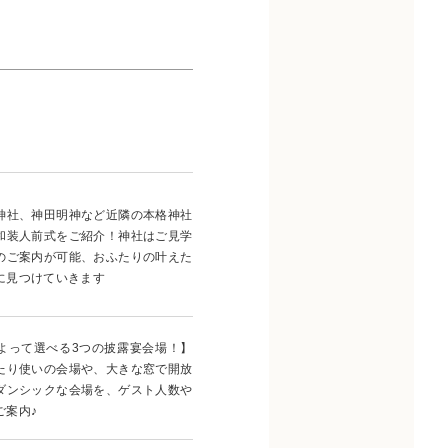
神社、神田明神など近隣の本格神社
和装人前式をご紹介！神社はご見学
のご案内が可能、おふたりの叶えた
に見つけていきます
よって選べる3つの披露宴会場！】
たり使いの会場や、大きな窓で開放
ダンシックな会場を、ゲスト人数や
ご案内♪