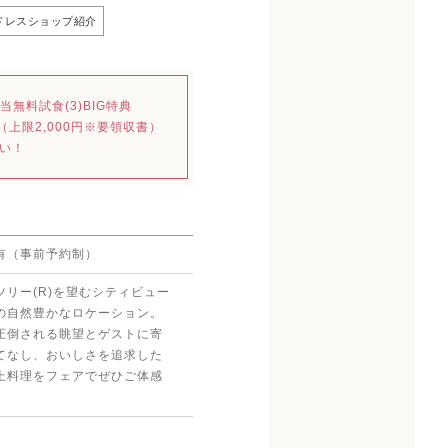
ドレスショップ紹介
無料試食(3)BIG特典
（上限2,000円※要領収書）
い！
有（事前予約制）
ツリー(R)を望むシティビュー
の自然豊かなロケーション。
圧倒される眺望とゲストに寄
てなし、おいしさを追求した
上料理をフェアでぜひご体感