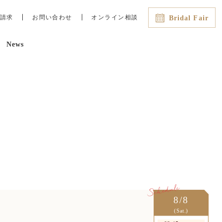
請求
お問い合わせ
オンライン相談
Bridal Fair
News
最新のイチオシフェアはこちら
8/8（土）
08:45
13:00
15:00
16:00
直前OK！残2【AM来館で
*Amazon1万円付き】豪華3万相
当試食＆全会場見学×絶景チャペ
ル体験
8/9（日）
08:45
13:00
15:00
16:00
直前◎残3【当館人気No.1＊
Amazon1万円付き】スカイツリー
望む絶景チャペル×豪華コース試
8/8
食
(Sat.)