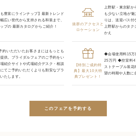
上野駅・東京駅か
装も豊富にラインナップ】最新トレンド
も少ない立地が魅
、幅広い世代から支持される和装まで、
りは、送迎バス付
抜群のアクセスと
ップの 最新カタログからご紹介！
上野駅からのタク
ロケーション
かえ
ご予約いただいたお客さまにはもっとも
◆会場使用料15万
ご提供。ブライダルフェアのご予約をい
25万円 ◆控室料4
式場紹介サイトや式場紹介デスク・相談
【特別ご成約特
ストテーブル装花8
由にてご予約いただくよりも割安なプラ
典】最大10大特
望の時期や人数に
典プレゼント！
供いたします。
このフェアを予約する