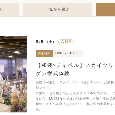
ぶ
一覧から選ぶ
8/8
△
残席
（土）
08:45～/13:00～
開催時間
【和装×チャペル】スカイツリ
ダン挙式体験
伝統の和装と、スカイツリーを望むチャペルが調和す
別フェア。
白無垢・色打掛が映える光のチャペルでの入場シー
ながら、LUCISならではの和装が美しく映える結婚
和装でチャペル挙式をしたい方、和と洋の世界観を
め。