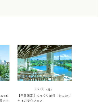
8/10
（月）
zon1
【平日限定】ゆっくり納得！おふたり
景チャ
だけの安心フェア