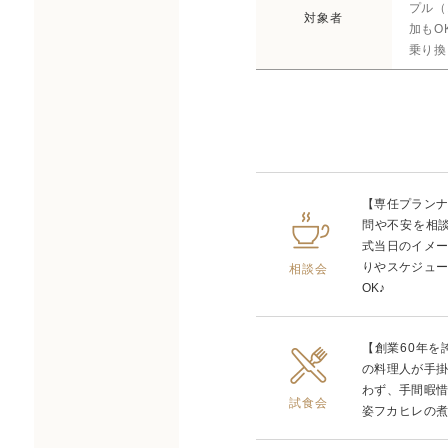
プル（
対象者
加もO
乗り換
【専任プラン
問や不安を相
式当日のイメ
りやスケジュ
相談会
OK♪
【創業60年
の料理人が手
わず、手間暇
試食会
姿フカヒレの煮