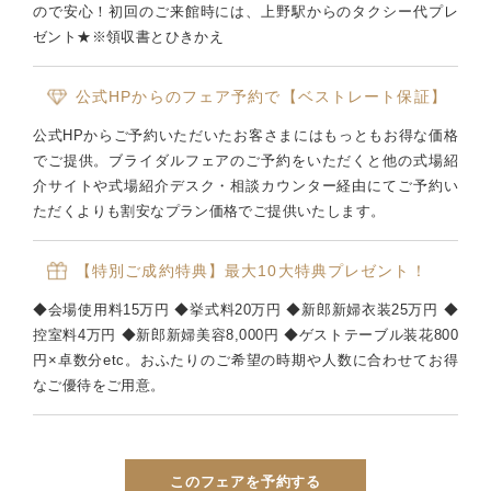
ので安心！初回のご来館時には、上野駅からのタクシー代プレ
ゼント★※領収書とひきかえ
公式HPからのフェア予約で【ベストレート保証】
公式HPからご予約いただいたお客さまにはもっともお得な価格
でご提供。ブライダルフェアのご予約をいただくと他の式場紹
介サイトや式場紹介デスク・相談カウンター経由にてご予約い
ただくよりも割安なプラン価格でご提供いたします。
【特別ご成約特典】最大10大特典プレゼント！
◆会場使用料15万円 ◆挙式料20万円 ◆新郎新婦衣装25万円 ◆
控室料4万円 ◆新郎新婦美容8,000円 ◆ゲストテーブル装花800
円×卓数分etc。おふたりのご希望の時期や人数に合わせてお得
なご優待をご用意。
このフェアを予約する