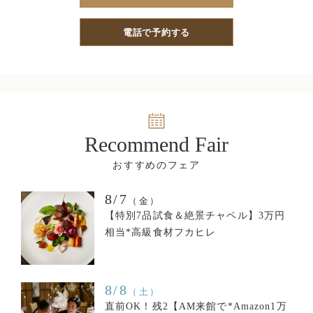
電話で予約する
Recommend Fair
8/7
（金）
【特別7品試食＆絶景チャペル】3万円
相当*高級食材フカヒレ
8/8
（土）
直前OK！残2【AM来館で*Amazon1万