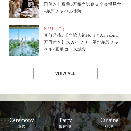
円付き】豪華3万相当試食＆全会場見学
×絶景チャペル体験
8/9
（日）
直前◎残3【当館人気No.1＊Amazon1
万円付き】スカイツリー望む絶景チャ
ペル×豪華コース試食
VIEW ALL
Ceremony
Party
Cuisine