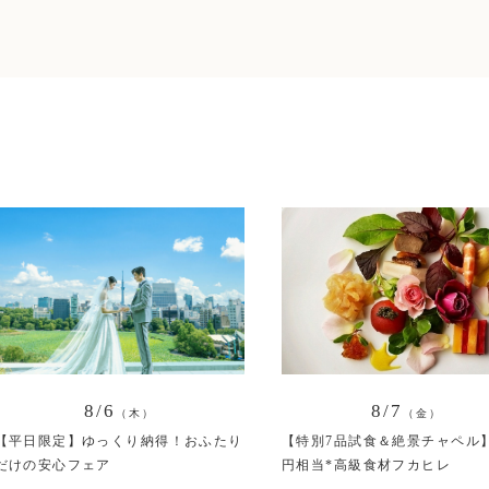
8/6
8/7
（木）
（金）
【平日限定】ゆっくり納得！おふたり
【特別7品試食＆絶景チャペル
だけの安心フェア
円相当*高級食材フカヒレ