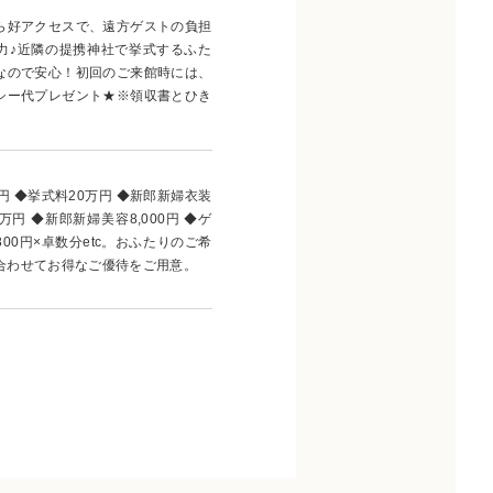
ら好アクセスで、遠方ゲストの負担
力♪近隣の提携神社で挙式するふた
なので安心！初回のご来館時には、
シー代プレゼント★※領収書とひき
円 ◆挙式料20万円 ◆新郎新婦衣装
万円 ◆新郎新婦美容8,000円 ◆ゲ
00円×卓数分etc。おふたりのご希
合わせてお得なご優待をご用意。