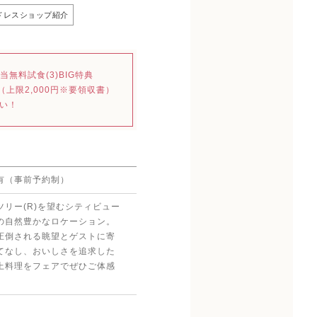
ドレスショップ紹介
無料試食(3)BIG特典
（上限2,000円※要領収書）
い！
有（事前予約制）
ツリー(R)を望むシティビュー
の自然豊かなロケーション。
圧倒される眺望とゲストに寄
てなし、おいしさを追求した
上料理をフェアでぜひご体感