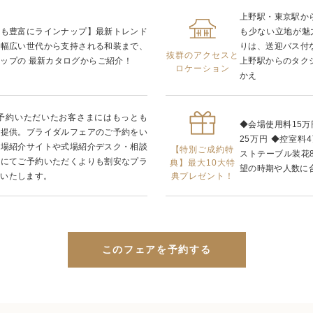
上野駅・東京駅か
装も豊富にラインナップ】最新トレンド
も少ない立地が魅
、幅広い世代から支持される和装まで、
りは、送迎バス付
抜群のアクセスと
ップの 最新カタログからご紹介！
上野駅からのタク
ロケーション
かえ
ご予約いただいたお客さまにはもっとも
◆会場使用料15万
ご提供。ブライダルフェアのご予約をい
25万円 ◆控室料4
式場紹介サイトや式場紹介デスク・相談
【特別ご成約特
ストテーブル装花8
由にてご予約いただくよりも割安なプラ
典】最大10大特
望の時期や人数に
典プレゼント！
供いたします。
このフェアを予約する