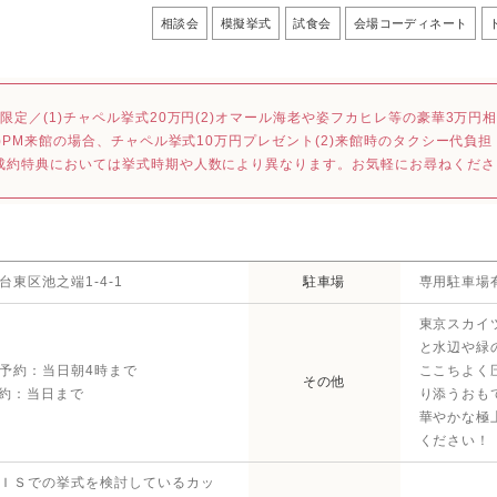
相談会
模擬挙式
試食会
会場コーディネート
M限定／(1)チャペル挙式20万円(2)オマール海老や姿フカヒレ等の豪華3万円相当
(1)PM来館の場合、チャペル挙式10万円プレゼント(2)来館時のタクシー代負担
成約特典においては挙式時期や人数により異なります。お気軽にお尋ねくださ
台東区池之端1-4-1
駐車場
専用駐車場
東京スカイ
と水辺や緑
予約：当日朝4時まで
ここちよく
その他
予約：当日まで
り添うおも
華やかな極
ください！
ＩＳでの挙式を検討しているカッ