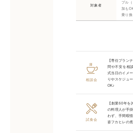
プル（
対象者
加もO
乗り換
【専任プラン
問や不安を相
式当日のイメ
りやスケジュ
相談会
OK♪
【創業60年
の料理人が手
わず、手間暇
試食会
姿フカヒレの煮