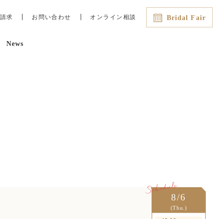
請求
お問い合わせ
オンライン相談
Bridal Fair
News
最新のイチオシフェアはこちら
8/6（木）
13:00
15:00
【平日限定】ゆっくり納得！おふ
たりだけの安心フェア
8/7（金）
13:00
15:00
【特別7品試食＆絶景チャペル】3
万円相当*高級食材フカヒレ
8/6
(Thu.)