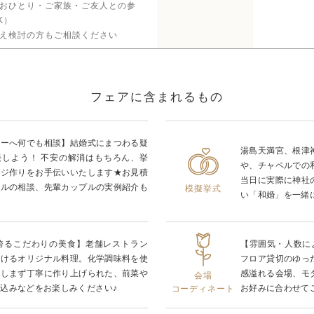
おひとり・ご家族・ご友人との参
K）
え検討の方もご相談ください
フェアに含まれるもの
ナーへ何でも相談】結婚式にまつわる疑
湯島天満宮、根津
談しよう！ 不安の解消はもちろん、挙
や、チャペルでの
ージ作りをお手伝いいたします★お見積
当日に実際に神社
ールの相談、先輩カップルの実例紹介も
模擬挙式
い「和婚」を一緒
を誇るこだわりの美食】老舗レストラン
【雰囲気・人数に
掛けるオリジナル料理。化学調味料を使
フロア貸切のゆっ
惜しまず丁寧に作り上げられた、前菜や
感溢れる会場、モ
会場
込みなどをお楽しみください♪
お好みに合わせて
コーディネート