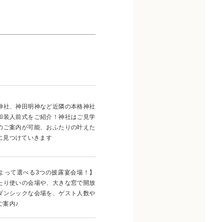
神社、神田明神など近隣の本格神社
和装人前式をご紹介！神社はご見学
のご案内が可能、おふたりの叶えた
に見つけていきます
よって選べる3つの披露宴会場！】
たり使いの会場や、大きな窓で開放
ダンシックな会場を、ゲスト人数や
ご案内♪