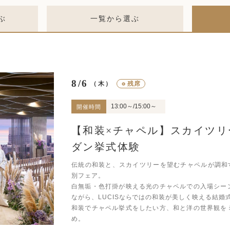
ぶ
一覧から選ぶ
8/6
○
残席
（木）
13:00～/15:00～
開催時間
【和装×チャペル】スカイツリ
ダン挙式体験
伝統の和装と、スカイツリーを望むチャペルが調和す
別フェア。
白無垢・色打掛が映える光のチャペルでの入場シー
ながら、LUCISならではの和装が美しく映える結婚
和装でチャペル挙式をしたい方、和と洋の世界観を
め。