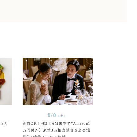
8/8
（土）
】3万
直前OK！残2【AM来館で*Amazon1
万円付き】豪華3万相当試食＆全会場