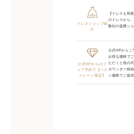
【ドレスも和
のドレスから
ドレスショップ紹
数社の提携ショ
介
公式HPから
お得な価格で
ただくと他の
公式HPからのフ
カウンター経
ェア予約で【ベス
トレート保証】
ン価格でご提