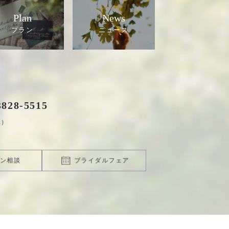
Plan
News
3828
-
5515
休）
ン相談
ブライダルフェア