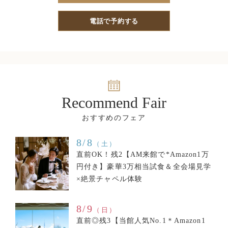
電話で予約する
Recommend Fair
8/8
（土）
直前OK！残2【AM来館で*Amazon1万
円付き】豪華3万相当試食＆全会場見学
×絶景チャペル体験
8/9
（日）
直前◎残3【当館人気No.1＊Amazon1