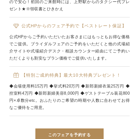
ので安心！初回のご来館時には、上野駅からのタクシー代プレ
ゼント★※領収書とひきかえ
公式HPからのフェア予約で【ベストレート保証】
公式HPからご予約いただいたお客さまにはもっともお得な価格
でご提供。ブライダルフェアのご予約をいただくと他の式場紹
介サイトや式場紹介デスク・相談カウンター経由にてご予約い
ただくよりも割安なプラン価格でご提供いたします。
【特別ご成約特典】最大10大特典プレゼント！
◆会場使用料15万円 ◆挙式料20万円 ◆新郎新婦衣装25万円 ◆
控室料4万円 ◆新郎新婦美容8,000円 ◆ゲストテーブル装花800
円×卓数分etc。おふたりのご希望の時期や人数に合わせてお得
なご優待をご用意。
このフェアを予約する