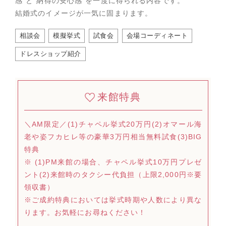
感”と“納得の安心感”を一度に得られる内容です。
結婚式のイメージが一気に固まります。
相談会
模擬挙式
試食会
会場コーディネート
ドレスショップ紹介
来館特典
＼AM限定／(1)チャペル挙式20万円(2)オマール海
老や姿フカヒレ等の豪華3万円相当無料試食(3)BIG
特典
※ (1)PM来館の場合、チャペル挙式10万円プレゼ
ント(2)来館時のタクシー代負担（上限2,000円※要
領収書）
※ご成約特典においては挙式時期や人数により異な
ります。お気軽にお尋ねください！