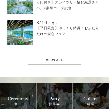
万円付き】スカイツリー望む絶景チャ
ペル×豪華コース試食
8/10
（月）
【平日限定】ゆっくり納得！おふたり
だけの安心フェア
VIEW ALL
Ceremony
Party
Cuisine