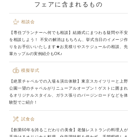
フェアに含まれるもの
相談会
【専任プランナーへ何でも相談】結婚式にまつわる疑問や不安
を相談しよう！ 不安の解消はもちろん、挙式当日のイメージ作
りをお手伝いいたします★お見積りやスケジュールの相談、先
輩カップルの実例紹介もOK♪
模擬挙式
【絶景チャペルでの入場＆演出体験】東京スカイツリーと上野
公園一望のチャペルがリニューアルオープン！ゲストに囲まれ
るオリジナルスタイル、ガラス張りのバージンロードなどを体
験型でご紹介！
試食会
【創業60年を誇るこだわりの美食】老舗レストランの料理人が
手掛けるオリジナル料理。化学調味料を使わず、手間暇惜しま