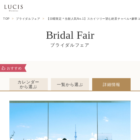
TOP
ブライダルフェア
【日曜限定＊当館人気No.1】スカイツリー望む絶景チャペル×豪華
Bridal Fair
おすすめ
カレンダー
一覧から選ぶ
詳細情報
から選ぶ