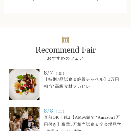
Recommend Fair
8/7
（金）
【特別7品試食＆絶景チャペル】3万円
相当*高級食材フカヒレ
8/8
（土）
直前OK！残2【AM来館で*Amazon1万
円付き】豪華3万相当試食＆全会場見学