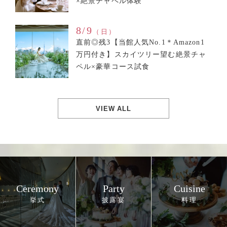
×絶景チャペル体験
8/9
（日）
直前◎残3【当館人気No.1＊Amazon1
万円付き】スカイツリー望む絶景チャ
ペル×豪華コース試食
VIEW ALL
Ceremony
Party
Cuisine