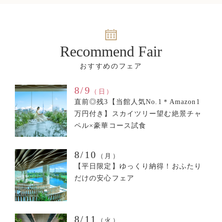
Recommend Fair
8/9
（日）
直前◎残3【当館人気No.1＊Amazon1
万円付き】スカイツリー望む絶景チャ
ペル×豪華コース試食
8/10
（月）
【平日限定】ゆっくり納得！おふたり
だけの安心フェア
8/11
（火）