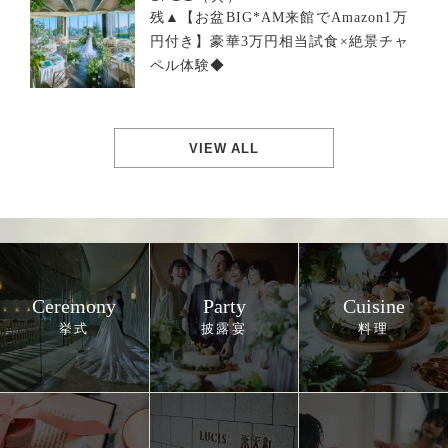
残▲【お盆BIG*AM来館でAmazon1万
円付き】豪華3万円相当試食×絶景チャ
ペル体験◆
VIEW ALL
Ceremony
Party
Cuisine